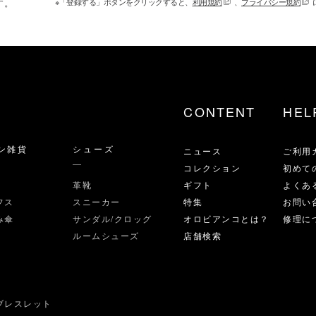
※「登録する」ボタンをクリックすると、
利用規約
、
プライバシー規約
す。
CONTENT
HEL
ン雑貨
シューズ
ニュース
ご利用
コレクション
初めて
革靴
ギフト
よくあ
フス
スニーカー
特集
お問い
み傘
サンダル/クロッグ
オロビアンコとは？
修理に
ルームシューズ
店舗検索
ブレスレット