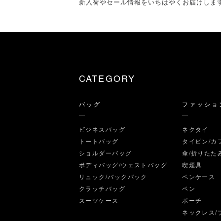
新入荷やセール情報をいちはやくお届けしま
CATEGORY
バッグ
ファッショ
ビジネスバッグ
ネクタイ
トートバッグ
タイピン/カ
ショルダーバッグ
傘/折りたた
ボディバッグ/ウェストバッグ
喫煙具
リュック/バックパック
ペンケース
クラッチバッグ
ペン
スーツケース
ポーチ
ネックレス/