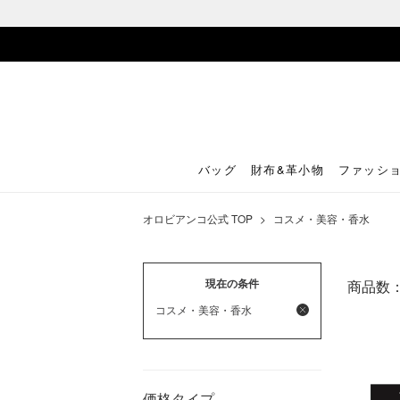
バッグ
財布&革小物
ファッシ
オロビアンコ公式 TOP
>
コスメ・美容・香水
現在の条件
商品数
コスメ・美容・香水
価格タイプ