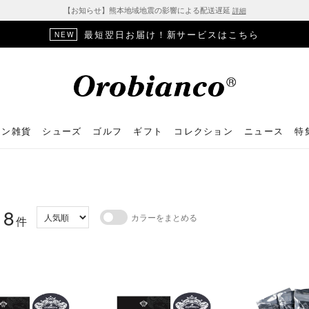
【お知らせ】熊本地域地震の影響による配送遅延
詳細
最短翌日お届け！新サービスはこちら
NEW
ョン雑貨
シューズ
ゴルフ
ギフト
コレクション
ニュース
特
8
カラーをまとめる
：
件