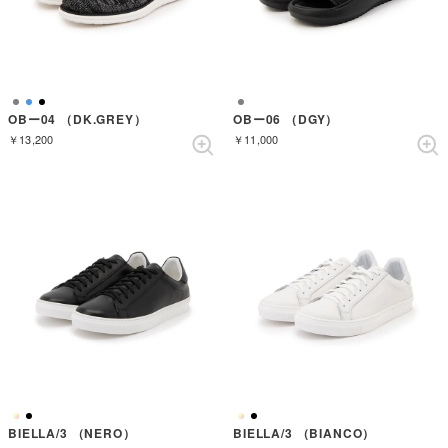
OBー04 （DK.GREY）
OBー06 （DGY）
￥13,200
￥11,000
BIELLA/3 （NERO）
BIELLA/3 （BIANCO）