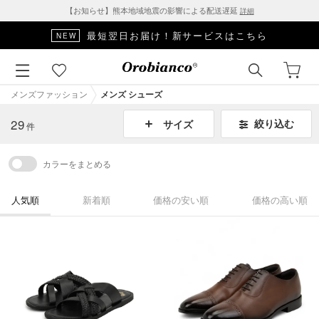
【お知らせ】熊本地域地震の影響による配送遅延
詳細
□■SALE対象アイテムはこちら■□
メンズファッション
メンズ シューズ
29
絞り込む
サイズ
件
カラーをまとめる
人気順
新着順
価格の安い順
価格の高い順