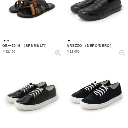
OBー5019 （BRNMULTI）
AREZZO （NERO/NERO）
￥12,100
￥22,000