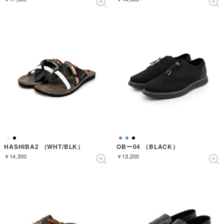
HASHIBA2 （WHT/BLK）
OBー04 （BLACK）
￥14,300
￥13,200