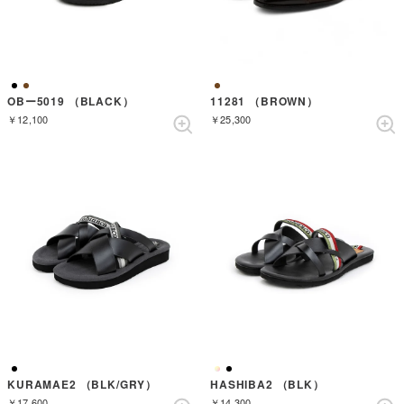
OBー5019 （BLACK）
11281 （BROWN）
￥12,100
￥25,300
KURAMAE2 （BLK/GRY）
HASHIBA2 （BLK）
￥17,600
￥14,300