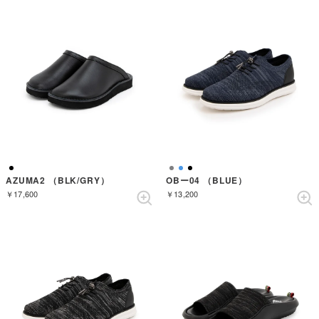
AZUMA2 （BLK/GRY）
OBー04 （BLUE）
￥17,600
￥13,200