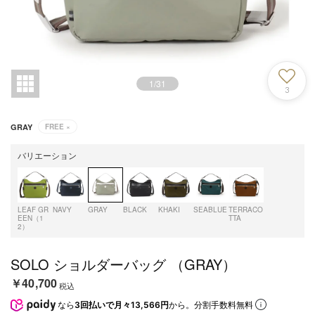
1
/
31
3
GRAY
FREE
×
バリエーション
LEAF GR
NAVY
GRAY
BLACK
KHAKI
SEABLUE
TERRACO
EEN（1
TTA
2）
SOLO ショルダーバッグ （GRAY）
￥40,700
税込
なら
3回払いで月々13,566円
から。分割手数料無料