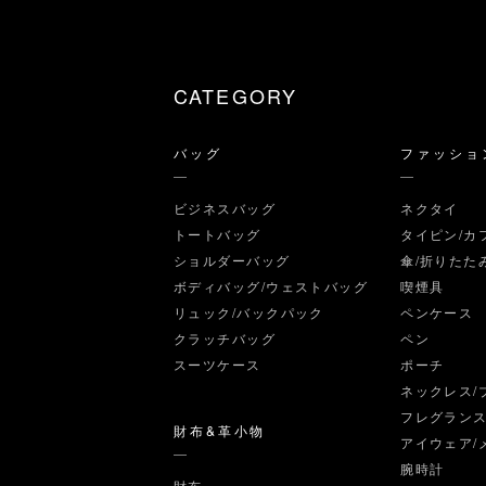
CATEGORY
バッグ
ファッショ
ビジネスバッグ
ネクタイ
トートバッグ
タイピン/カ
ショルダーバッグ
傘/折りたた
ボディバッグ/ウェストバッグ
喫煙具
リュック/バックパック
ペンケース
クラッチバッグ
ペン
スーツケース
ポーチ
ネックレス/
フレグラン
財布&革小物
アイウェア/
腕時計
財布