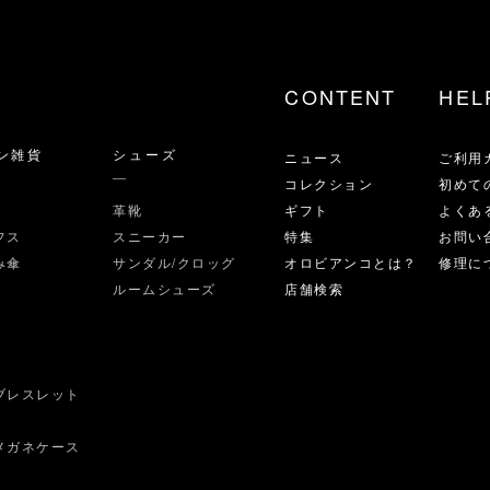
CONTENT
HEL
ン雑貨
シューズ
ニュース
ご利用
コレクション
初めて
革靴
ギフト
よくあ
フス
スニーカー
特集
お問い
み傘
サンダル/クロッグ
オロビアンコとは？
修理に
ルームシューズ
店舗検索
ブレスレット
ス
メガネケース