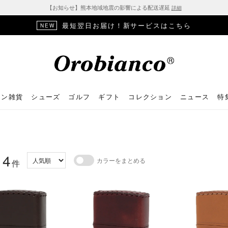
【お知らせ】熊本地域地震の影響による配送遅延
詳細
最短翌日お届け！新サービスはこちら
NEW
ョン雑貨
シューズ
ゴルフ
ギフト
コレクション
ニュース
特
4
カラーをまとめる
：
件