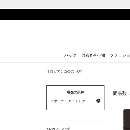
バッグ
財布&革小物
ファッシ
オロビアンコ公式 TOP
現在の条件
商品数
スポーツ・アウトドア
価格タイプ