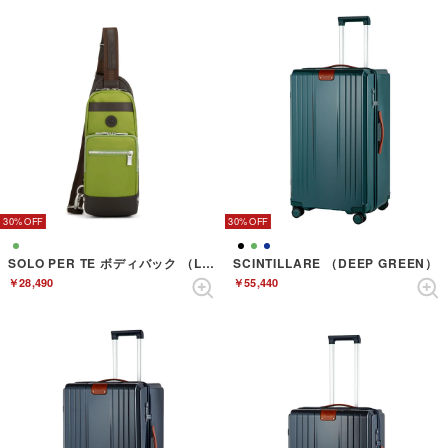
30%
30%
SOLO PER TE ボディバック （LEAF GREEN）
SCINTILLARE （DEEP GREEN）
￥28,490
￥55,440