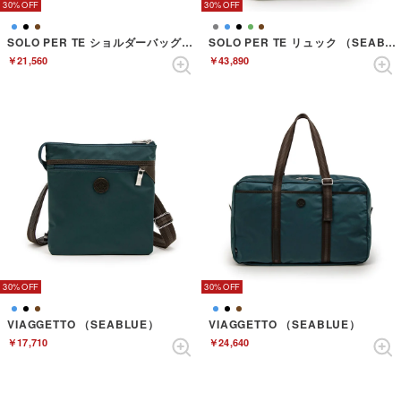
30%
30%
SOLO PER TE ショルダーバッグ （SEABLUE）
SOLO PER TE リュック （SEABLUE）
￥21,560
￥43,890
30%
30%
VIAGGETTO （SEABLUE）
VIAGGETTO （SEABLUE）
￥17,710
￥24,640