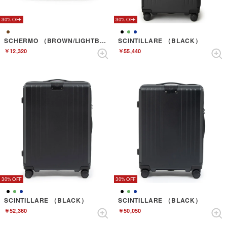
30%
30%
SCHERMO （BROWN/LIGHTBROWN）
SCINTILLARE （BLACK）
￥12,320
￥55,440
30%
30%
SCINTILLARE （BLACK）
SCINTILLARE （BLACK）
￥52,360
￥50,050