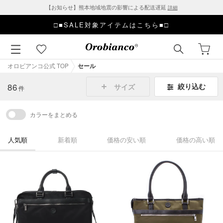
【お知らせ】熊本地域地震の影響による配送遅延
詳細
□■SALE対象アイテムはこちら■□
オロビアンコ公式 TOP
セール
86
絞り込む
サイズ
件
カラーをまとめる
人気順
新着順
価格の安い順
価格の高い順