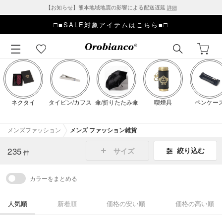
【お知らせ】熊本地域地震の影響による配送遅延
詳細
□■SALE対象アイテムはこちら■□
メンズファッション
メンズ ファッション雑貨
235
絞り込む
サイズ
件
カラーをまとめる
人気順
新着順
価格の安い順
価格の高い順