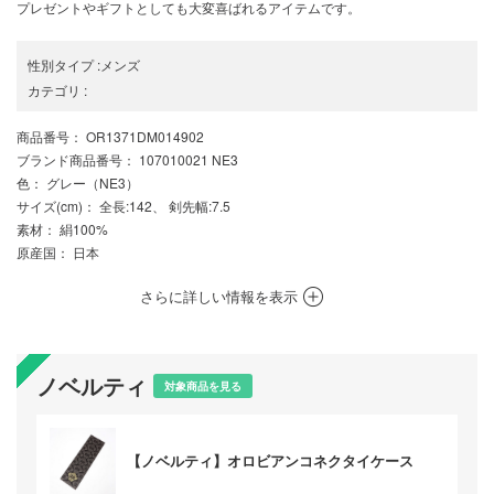
プレゼントやギフトとしても大変喜ばれるアイテムです。
性別タイプ
:
メンズ
カテゴリ
:
商品番号
： OR1371DM014902
ブランド商品番号
： 107010021 NE3
色
： グレー（NE3）
サイズ(cm)
： 全長:142、 剣先幅:7.5
素材
： 絹100%
原産国
： 日本
さらに詳しい情報を表示
ノベルティ
対象商品を見る
【ノベルティ】オロビアンコネクタイケース