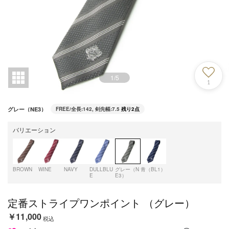
1
/
5
1
グレー（NE3）
FREE/全長:142, 剣先幅:7.5
残り2点
バリエーション
BROWN
WINE
NAVY
DULLBLU
グレー（N
青（BL1）
E
E3）
定番ストライプワンポイント （グレー）
￥11,000
税込