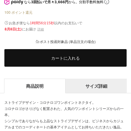
なら
3回払いで月々3,666円
から。分割手数料無料
100
ポイント還元
以内
お急ぎ便なら
のお支払いで
1時間56分15秒
8月8日(土)
にお届け
詳細
ポスト投函対象品 (単品注文の場合)
カートに入れる
商品説明
サイズ詳細
ストライプデザイン・コロナロゴワンポイントネクタイ。
コロナロゴがさりげなく配置された、人気のワンポイントシリーズからの一
本。
シンプルでありながらも上品なストライプデザインは、ビジネスからカジュ
アルまでのコーディネートの基本アイテムとしてお持ちいただきたい逸品。