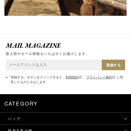
MAIL MAGAZINE
新入荷やセール情報をいちはやくお届けします。
登録する
※「登録する」ボタンをクリックすると、
利用規約
、
プライバシー規約
に同
意したものとみなします
CATEGORY
バッグ
財布&革小物