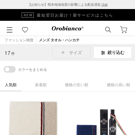
【お知らせ】熊本地域地震の影響による配送遅延
詳細
□■SALE対象アイテムはこちら■□
ファッション雑貨
メンズ タオル・ハンカチ
17
絞り込む
サイズ
件
カラーをまとめる
人気順
新着順
価格の安い順
価格の高い順