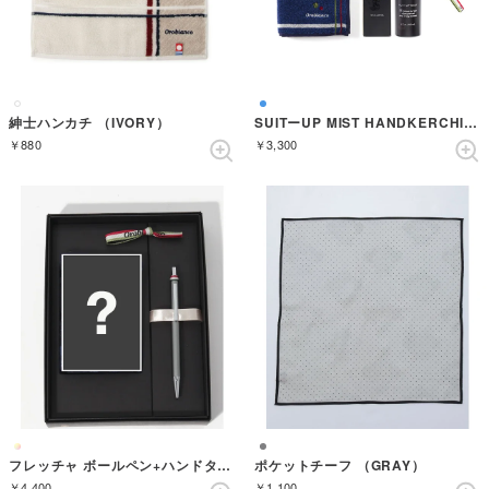
紳士ハンカチ （IVORY）
SUITーUP MIST HANDKERCHIEF GIFT SET【返品不可商品】 （AZZURRO）
￥880
￥3,300
フレッチャ ボールペン+ハンドタオル ギフトセット （GUNMETAL）
ポケットチーフ （GRAY）
￥4,400
￥1,100