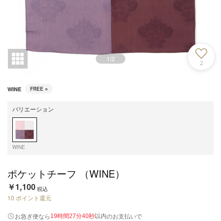
1
/
2
2
WINE
FREE
○
バリエーション
WINE
ポケットチーフ （WINE）
￥1,100
税込
10
ポイント還元
以内
お急ぎ便なら
のお支払いで
19時間27分39秒