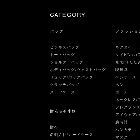
CATEGORY
バッグ
ファッショ
ビジネスバッグ
ネクタイ
トートバッグ
タイピン/カ
ショルダーバッグ
傘/折りたた
ボディバッグ/ウェストバッグ
喫煙具
リュック/バックパック
ペンケース
クラッチバッグ
ペン
スーツケース
ポーチ
ネックレス/
フレグラン
財布&革小物
アイウェア/
腕時計
財布
ハンカチ
名刺入れ/カードケース
マスク