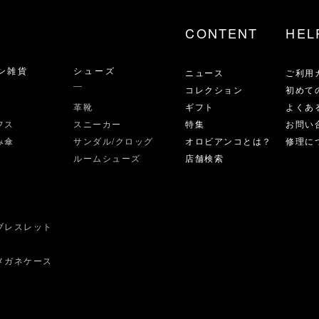
CONTENT
HEL
ン雑貨
シューズ
ニュース
ご利用
コレクション
初めて
革靴
ギフト
よくあ
フス
スニーカー
特集
お問い
み傘
サンダル/クロッグ
オロビアンコとは？
修理に
ルームシューズ
店舗検索
ブレスレット
ス
メガネケース