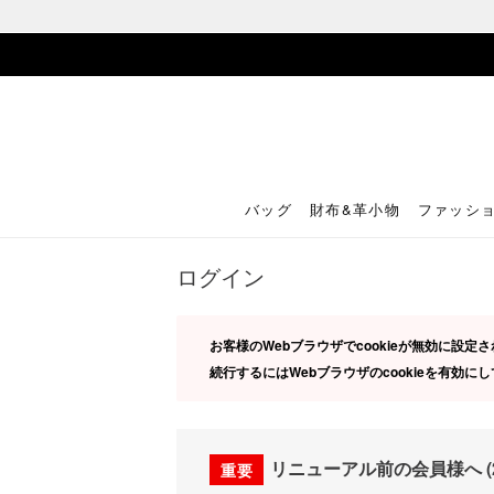
バッグ
財布&革小物
ファッシ
ログイン
お客様のWebブラウザでcookieが無効に設
続行するにはWebブラウザのcookieを有効に
リニューアル前の会員様へ (20
重要