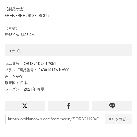
【製品寸法】
FREE/FREE : 縦:38, 横:37.5
【素材】
綿65.0% 絹35.0%
カテゴリ
:
商品番号
： OR1371DU012851
ブランド商品番号
： 24301017A NAVY
色
： NAVY
原産国
： 日本
シーズン
： 2021年 春夏
URLをコピー