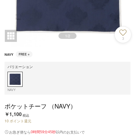
1
/
2
3
NAVY
FREE
○
バリエーション
NAVY
ポケットチーフ （NAVY）
￥1,100
税込
10
ポイント還元
以内
お急ぎ便なら
のお支払いで
0時間59分45秒