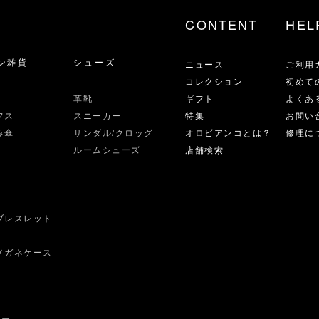
CONTENT
HEL
ン雑貨
シューズ
ニュース
ご利用
コレクション
初めて
革靴
ギフト
よくあ
フス
スニーカー
特集
お問い
み傘
サンダル/クロッグ
オロビアンコとは？
修理に
ルームシューズ
店舗検索
ブレスレット
ス
メガネケース