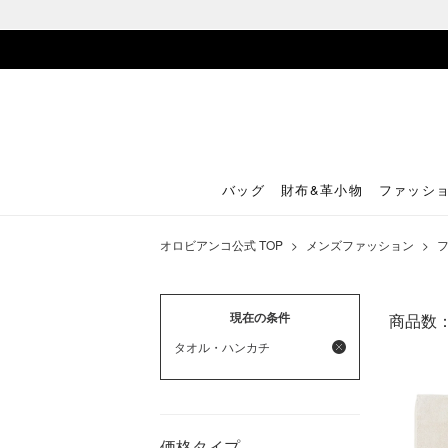
バッグ
財布&革小物
ファッシ
オロビアンコ公式 TOP
>
メンズファッション
>
現在の条件
商品数
タオル・ハンカチ
価格タイプ