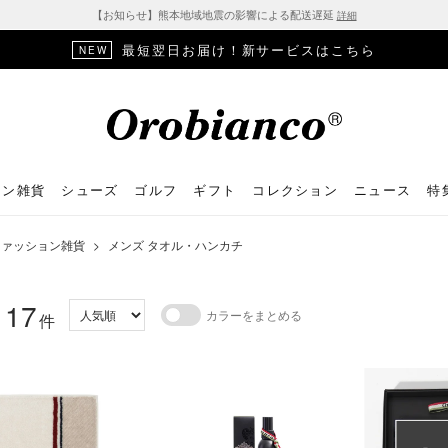
【お知らせ】熊本地域地震の影響による配送遅延
詳細
最短翌日お届け！新サービスはこちら
NEW
ョン雑貨
シューズ
ゴルフ
ギフト
コレクション
ニュース
特
ファッション雑貨
>
メンズ タオル・ハンカチ
17
カラーをまとめる
：
件