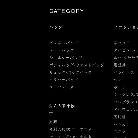
CATEGORY
バッグ
ファッショ
ビジネスバッグ
ネクタイ
トートバッグ
タイピン/カ
ショルダーバッグ
傘/折りたた
ボディバッグ/ウェストバッグ
喫煙具
リュック/バックパック
ペンケース
クラッチバッグ
ペン
スーツケース
ポーチ
ネックレス/
フレグラン
財布&革小物
アイウェア/
腕時計
財布
ハンカチ
名刺入れ/カードケース
マスク
キーケース/キーホルダー