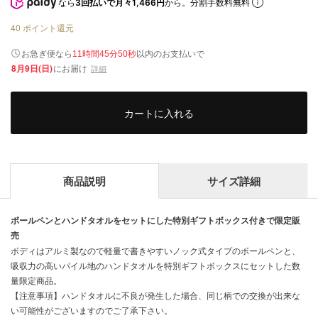
なら
3回払いで月々1,466円
から。分割手数料無料
40
ポイント還元
以内
お急ぎ便なら
のお支払いで
11時間45分50秒
8月9日(日)
にお届け
詳細
カートに入れる
商品説明
サイズ詳細
ボールペンとハンドタオルをセットにした特別ギフトボックス付きで限定販
売
ボディはアルミ製なので軽量で書きやすいノック式タイプのボールペンと、
吸収力の高いパイル地のハンドタオルを特別ギフトボックスにセットした数
量限定商品。
【注意事項】ハンドタオルに不良が発生した場合、同じ柄での交換が出来な
い可能性がございますのでご了承下さい。