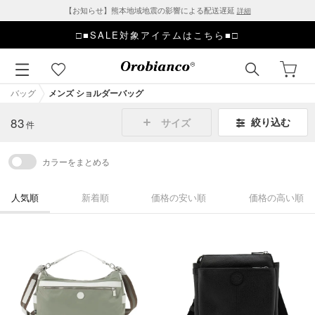
【お知らせ】熊本地域地震の影響による配送遅延
詳細
□■SALE対象アイテムはこちら■□
バッグ
メンズ ショルダーバッグ
83
絞り込む
サイズ
件
カラーをまとめる
人気順
新着順
価格の安い順
価格の高い順