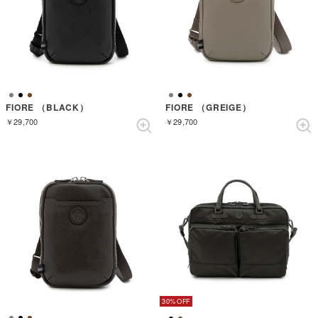
FIORE （BLACK）
FIORE （GREIGE）
￥29,700
￥29,700
30%