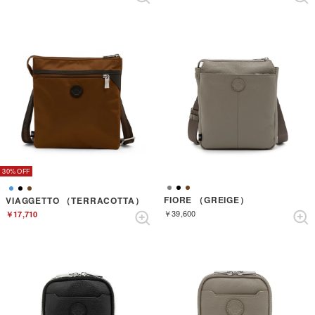
30%
FIORE （GREIGE）
VIAGGETTO （TERRACOTTA）
￥39,600
￥17,710