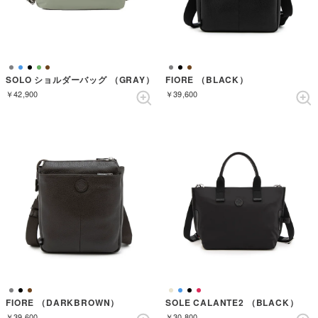
SOLO ショルダーバッグ （GRAY）
FIORE （BLACK）
￥42,900
￥39,600
FIORE （DARKBROWN）
SOLE CALANTE2 （BLACK）
￥39,600
￥30,800