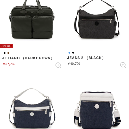
30%
JEANS 2 （BLACK）
JETTANO （DARKBROWN）
￥40,700
￥57,750