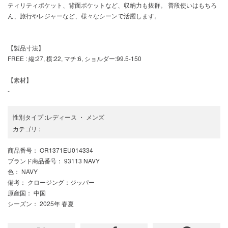
ティリティポケット、背面ポケットなど、収納力も抜群。 普段使いはもちろ
ん、旅行やレジャーなど、様々なシーンで活躍します。
【製品寸法】
FREE : 縦:27, 横:22, マチ:6, ショルダー:99.5-150
【素材】
-
性別タイプ
:
レディース
・
メンズ
カテゴリ
:
商品番号
： OR1371EU014334
ブランド商品番号
： 93113 NAVY
色
： NAVY
備考
： クロージング：ジッパー
原産国
： 中国
シーズン
： 2025年 春夏