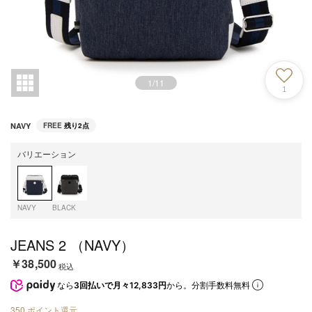
1
/
11
1
NAVY
FREE
残り2点
バリエーション
NAVY
BLACK
JEANS 2 （NAVY）
￥38,500
税込
なら
3回払いで月々12,833円
から。分割手数料無料
350
ポイント還元