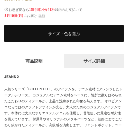
以内
お急ぎ便なら
のお支払いで
15時間14分40秒
8月10日(月)
にお届け
詳細
サイズ・色を選ぶ
商品説明
サイズ詳細
JEANS 2
人気シリーズ「SOLO PER TE」のアイテムを、デニム素材にアレンジしたト
ータルシリーズ。 カジュアルなデニム素材をベースに、随所に散りばめられ
たこだわりのディテールが、上品で洗練された印象を与えます。 オロビアン
コならではのクラフトデザインが光る、大人のためのカジュアルアイテムで
す。本体には丈夫なポリエステルデニムを使用し、普段使いに最適な耐久性
を備えています。 付属革やオリジナルのメタルパーツなど、細部にまでこだ
わり抜かれたディテールが、高級感を演出します。 フロントポケット、ユー