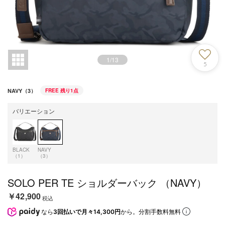
1
/
13
5
NAVY（3）
FREE
残り1点
バリエーション
BLACK
NAVY
（1）
（3）
SOLO PER TE ショルダーバック （NAVY）
￥42,900
税込
なら
3回払いで月々14,300円
から。分割手数料無料