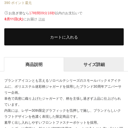
390
ポイント還元
以内
お急ぎ便なら
のお支払いで
17時間09分18秒
8月11日(火)
にお届け
詳細
カートに入れる
商品説明
サイズ詳細
ブランドアイコンとも言えるソロペルテシリーズのスモールバック４アイテ
ムに、ポリエステル迷彩柄ジャガードを採用したブランド30周年アニバーサ
リー企画。
単色で高密に織り上げたジャガードで、柄を主張し過ぎず上品に仕上げられ
ています。
内装には、レザー30th限定グラフィックを箔押しで施し、ブランドらしいク
ラフトデザインを色濃く表現した限定商品です。
素早く出し入れしやすいフロントファスナーポケットを採用。