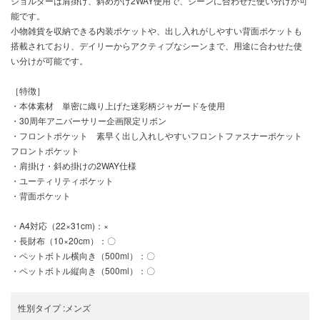
ショルダーは肩掛け、斜めがけ2WAY使用で、シーンに合わせた使い分けが可
能です。
小物雑貨を収納できる内装ポケットや、出し入れがしやすい背面ポケットも
搭載されており、デイリーからアクティブなシーンまで、用途に合わせた使
い分けが可能です。
［特徴］
・本体素材 単密に織り上げた迷彩柄ジャガードを使用
・30周年アニバーサリー企画限定リボン
・フロントポケット 素早く出し入れしやすいフロントファスナーポケット
フロントポケット
・肩掛け・斜め掛けの2WAY仕様
・ユーティリティポケット
・背面ポケット
・A4対応（22×31cm)：×
・長財布（10×20cm）：〇
・ペットボトル横向き（500ml）：〇
・ペットボトル縦向き（500ml）：〇
性別タイプ
:
メンズ