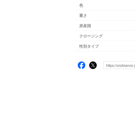
色
重さ
原産国
クロージング
性別タイプ