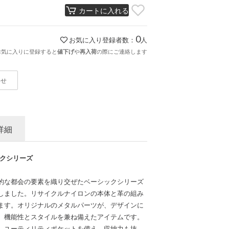
カートに入れる
0
お気に入り登録者数：
人
お気に入りに登録すると
や
の際にご連絡します
値下げ
再入荷
わせ
詳細
ックシリーズ
的な都会の要素を織り交ぜたベーシックシリーズ
しました。リサイクルナイロンの本体と革の組み
ます。オリジナルのメタルパーツが、デザインに
、機能性とスタイルを兼ね備えたアイテムです。
、ユーティリティポケットを備え、収納力も抜