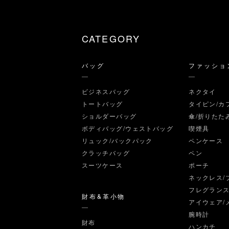
CATEGORY
バッグ
ファッショ
ビジネスバッグ
ネクタイ
トートバッグ
タイピン/カ
ショルダーバッグ
傘/折りたた
ボディバッグ/ウェストバッグ
喫煙具
リュック/バックパック
ペンケース
クラッチバッグ
ペン
スーツケース
ポーチ
ネックレス/
フレグラン
財布&革小物
アイウェア/
腕時計
財布
ハンカチ