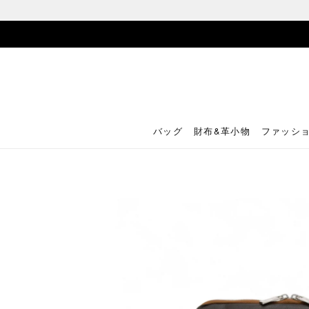
バッグ
財布&革小物
ファッシ