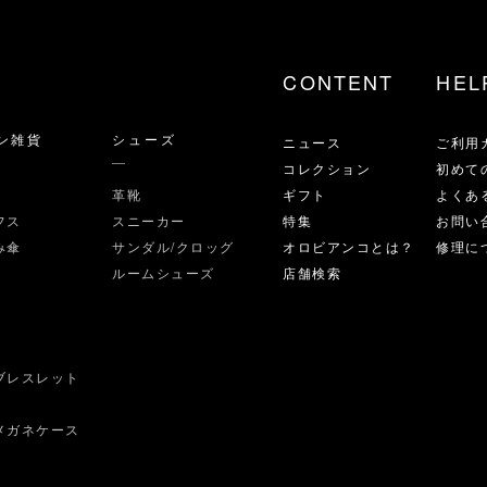
CONTENT
HEL
ン雑貨
シューズ
ニュース
ご利用
コレクション
初めて
革靴
ギフト
よくあ
フス
スニーカー
特集
お問い
み傘
サンダル/クロッグ
オロビアンコとは？
修理に
ルームシューズ
店舗検索
ブレスレット
ス
メガネケース