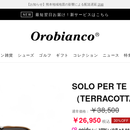
【お知らせ】熊本地域地震の影響による配送遅延
詳細
最短翌日お届け！新サービスはこちら
NEW
ョン雑貨
シューズ
ゴルフ
ギフト
コレクション
ニュース
特
SOLO PER 
（TERRACOT
￥38,500
通常価格：
￥26,950
30%OFF
税込
なら
3回払いで月々8,98