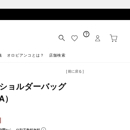
集
オロビアンコとは？
店舗検索
[ 前に戻る ]
TE ショルダーバッグ
TA）
3円
から。分割手数料無料