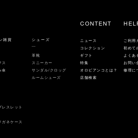
CONTENT
HEL
ン雑貨
シューズ
ニュース
ご利用
コレクション
初めて
革靴
ギフト
よくあ
フス
スニーカー
特集
お問い
み傘
サンダル/クロッグ
オロビアンコとは？
修理に
ルームシューズ
店舗検索
ブレスレット
ス
メガネケース