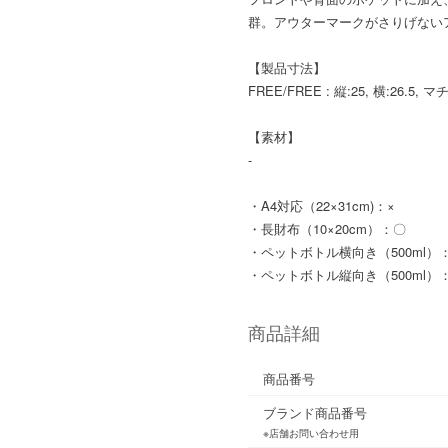
群。アウターマークがさりげない
【製品寸法】
FREE/FREE : 縦:25, 横:26.5, マ
【素材】
-
・A4対応（22×31cm)：×
・長財布（10×20cm）：〇
・ペットボトル横向き（500ml）
・ペットボトル縦向き（500ml）
商品詳細
商品番号
ブランド商品番号
※店舗お問い合わせ用