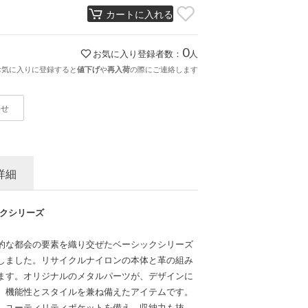
カートに入れる
0
お気に入り登録者数：
人
お気に入りに登録すると
や
の際にご連絡します
値下げ
再入荷
わせ
詳細
ックシリーズ
的な都会の要素を織り交ぜたベーシックシリーズ
しました。リサイクルナイロンの本体と革の組み
ます。オリジナルのメタルパーツが、デザインに
、機能性とスタイルを兼ね備えたアイテムです。
、ユーティリティポケットを備え、収納力も抜