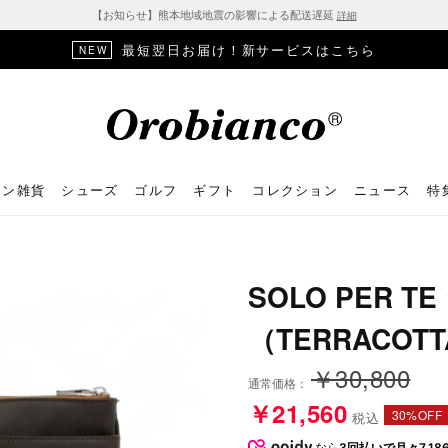
【お知らせ】熊本地域地震の影響による配送遅延
詳細
最短翌日お届け！新サービスはこちら
NEW
ョン雑貨
シューズ
ゴルフ
ギフト
コレクション
ニュース
特
SOLO PER 
（TERRACOT
￥30,800
通常価格：
￥21,560
30%OFF
税込
なら
3回払いで月々7,18