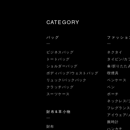
CATEGORY
バッグ
ファッショ
ビジネスバッグ
ネクタイ
トートバッグ
タイピン/カ
ショルダーバッグ
傘/折りたた
ボディバッグ/ウェストバッグ
喫煙具
リュック/バックパック
ペンケース
クラッチバッグ
ペン
スーツケース
ポーチ
ネックレス/
フレグラン
財布&革小物
アイウェア/
腕時計
財布
ハンカチ