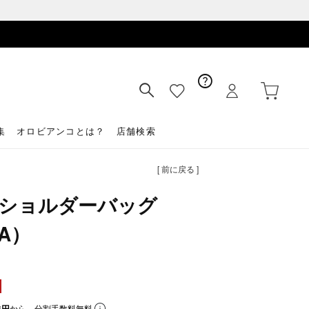
集
オロビアンコとは？
店舗検索
[ 前に戻る ]
TE ショルダーバッグ
TA）
6円
から。分割手数料無料