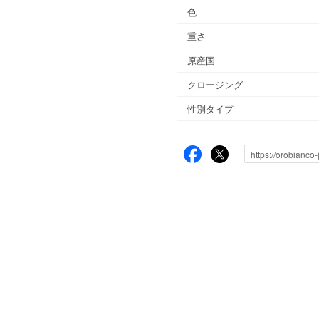
色
重さ
原産国
クロージング
性別タイプ