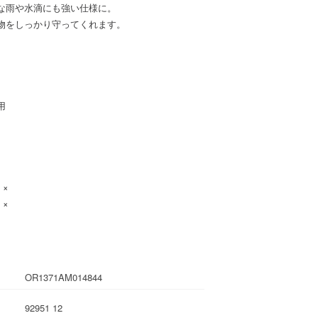
な雨や水滴にも強い仕様に。
物をしっかり守ってくれます。
用
：×
：×
OR1371AM014844
92951 12