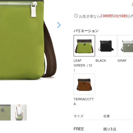
以
お急ぎ便なら
23時間53分58秒
バリエーション
LEAF
BLACK
GRAY
GREEN（12
）
TERRACOTT
A
サイズ
在庫
FREE
残り3点