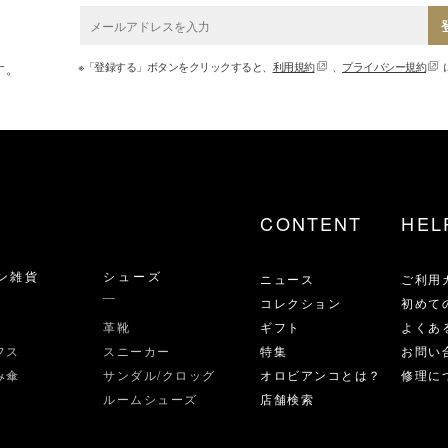
※「登録する」ボタンをクリックすると、
利用規約
、
プライバシー規約
す。
CONTENT
HEL
ン雑貨
シューズ
ニュース
ご利用
コレクション
初めて
革靴
ギフト
よくあ
フス
スニーカー
特集
お問い
み傘
サンダル/クロッグ
オロビアンコとは？
修理に
ルームシューズ
店舗検索