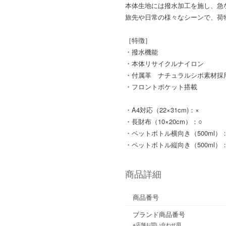
本体生地には撥水加工を施し、急
旅先や日常の様々なシーンで、荷
［特徴］
・撥水機能
・本体リサイクルナイロン
・付属革 ナチュラルシボ素材採
・フロントポケット搭載
・A4対応（22×31cm)：×
・長財布（10×20cm）：○
・ペットボトル横向き（500ml）
・ペットボトル縦向き（500ml）
商品詳細
商品番号
ブランド商品番号
※店舗お問い合わせ用