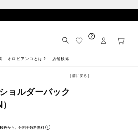
集
オロビアンコとは？
店舗検索
[ 前に戻る ]
TE ショルダーバック
N）
66円
から。分割手数料無料