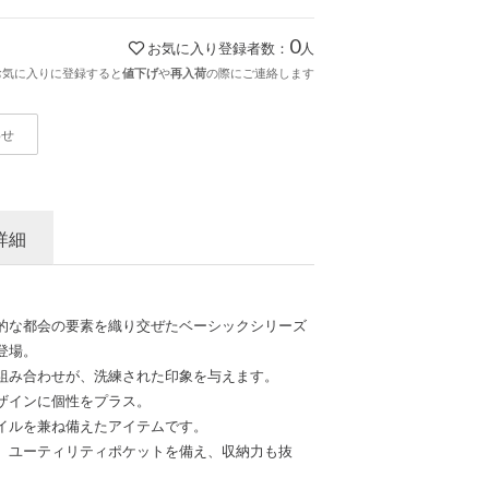
0
お気に入り登録者数：
人
お気に入りに登録すると
や
の際にご連絡します
値下げ
再入荷
わせ
詳細
的な都会の要素を織り交ぜたベーシックシリーズ
登場。
組み合わせが、洗練された印象を与えます。
ザインに個性をプラス。
イルを兼ね備えたアイテムです。
、ユーティリティポケットを備え、収納力も抜