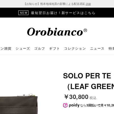
【お知らせ】熊本地域地震の影響による配送遅延
詳細
最短翌日お届け！新サービスはこちら
NEW
ョン雑貨
シューズ
ゴルフ
ギフト
コレクション
ニュース
特
SOLO PER 
（LEAF GREE
￥30,800
税込
なら
3回払いで月々10,2