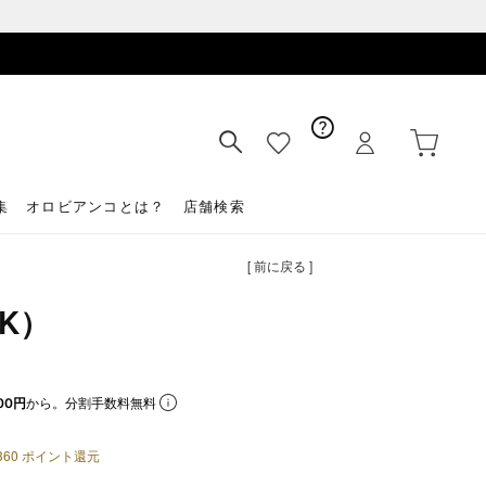
集
オロビアンコとは？
店舗検索
[ 前に戻る ]
CK）
00円
から。分割手数料無料
360
ポイント還元