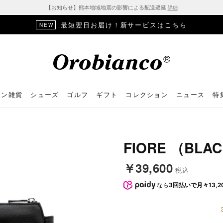
【お知らせ】熊本地域地震の影響による配送遅延
詳細
最短翌日お届け！新サービスはこちら
NEW
ョン雑貨
シューズ
ゴルフ
ギフト
コレクション
ニュース
特
FIORE （BLA
￥39,600
税込
なら
3回払いで月々13,2