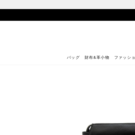
バッグ
財布&革小物
ファッシ