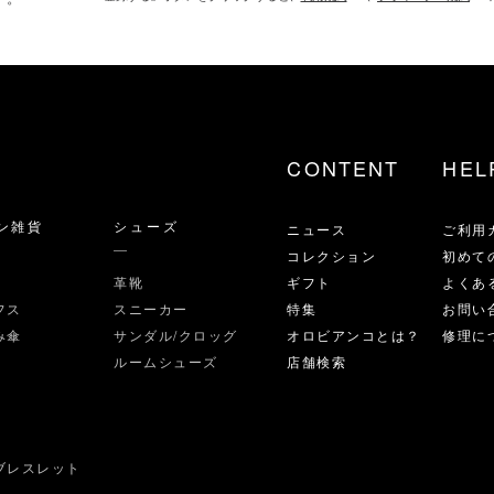
CONTENT
HEL
ン雑貨
シューズ
ニュース
ご利用
コレクション
初めて
革靴
ギフト
よくあ
フス
スニーカー
特集
お問い
み傘
サンダル/クロッグ
オロビアンコとは？
修理に
ルームシューズ
店舗検索
ブレスレット
ス