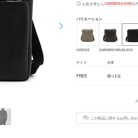
以
お急ぎ便なら
15時間09分54秒
バリエーション
GREIGE
DARKBROWN
BLACK
サイズ
在庫
FREE
残り2点
この商品に関するお問い合