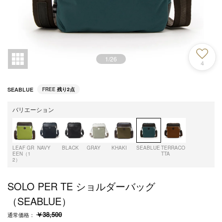
1
/
26
4
SEABLUE
FREE
残り2点
バリエーション
LEAF GR
NAVY
BLACK
GRAY
KHAKI
SEABLUE
TERRACO
EEN（1
TTA
2）
SOLO PER TE ショルダーバッグ
（SEABLUE）
￥38,500
通常価格：