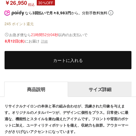
￥26,950
30%OFF
税込
なら
3回払いで月々8,983円
から。分割手数料無料
245
ポイント還元
以内
お急ぎ便なら
のお支払いで
21時間52分03秒
8月12日(水)
にお届け
詳細
カートに入れる
商品説明
サイズ詳細
リサイクルナイロンの本体と革の組み合わせが、洗練された印象を与えま
す。オリジナルのメタルパーツが、デザインに個性をプラス。日常使いに最
適な、機能性とスタイルを兼ね備えたアイテムです。フロントや背面のポケ
ットに加え、ユーティリティポケットを備え、収納力も抜群。アウターマー
クがさりげないアクセントになっています。