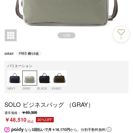
1
/
29
0
GRAY
FREE
残り3点
バリエーション
NAVY
GRAY
BLACK
KHAKI
SOLO ビジネスバッグ （GRAY）
￥69,300
通常価格：
￥48,510
30%OFF
税込
なら
3回払いで月々16,170円
から。分割手数料無料