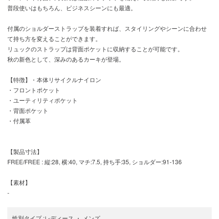
普段使いはもちろん、ビジネスシーンにも最適。
付属のショルダーストラップを装着すれば、スタイリングやシーンに合わせ
て持ち方を変えることができます。
リュックのストラップは背面ポケットに収納することが可能です。
秋の新色として、深みのあるカーキが登場。
【特徴】・本体リサイクルナイロン
・フロントポケット
・ユーティリティポケット
・背面ポケット
・付属革
【製品寸法】
FREE/FREE : 縦:28, 横:40, マチ:7.5, 持ち手:35, ショルダー:91-136
【素材】
-
性別タイプ
:
レディース
・
メンズ