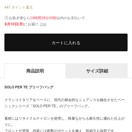
441
ポイント還元
以内
お急ぎ便なら
のお支払いで
14時間28分42秒
8月10日(月)
にお届け
詳細
カートに入れる
商品説明
サイズ詳細
SOLO PER TE ブリーフバッグ
クラシコイタリアをベースに、現代の都会的なニュアンスを融合させたベー
シックシリーズ「SOLO PER TE」のブリーフバッグ。
素材にはリサイクルナイロンを使用し、軽量ながらも耐久性に優れた仕上が
りに。
フロントや背面、内装には複数のポケットを備え、収納力も抜群です。