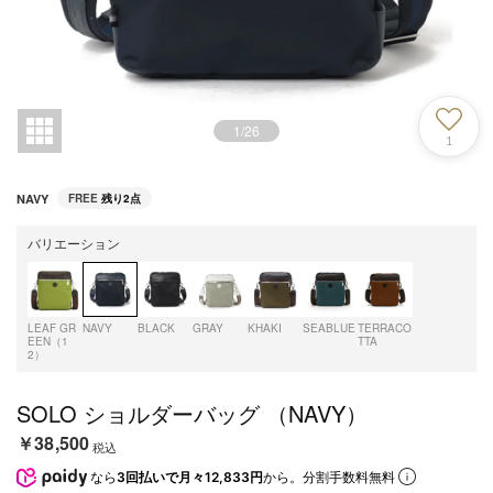
1
/
26
1
NAVY
FREE
残り2点
バリエーション
LEAF GR
NAVY
BLACK
GRAY
KHAKI
SEABLUE
TERRACO
EEN（1
TTA
2）
SOLO ショルダーバッグ （NAVY）
￥38,500
税込
なら
3回払いで月々12,833円
から。分割手数料無料