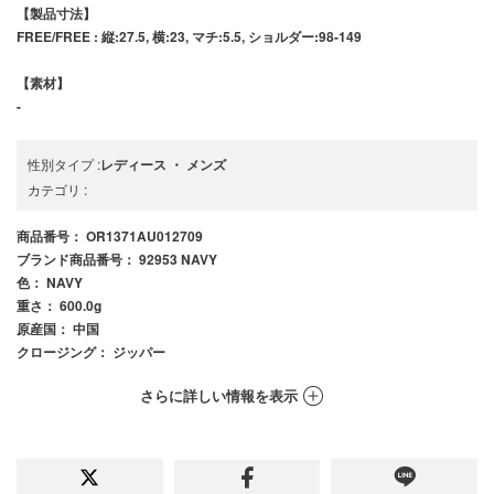
【製品寸法】
FREE/FREE : 縦:27.5, 横:23, マチ:5.5, ショルダー:98-149
【素材】
-
性別タイプ
:
レディース
・
メンズ
カテゴリ
:
商品番号
： OR1371AU012709
ブランド商品番号
： 92953 NAVY
色
： NAVY
重さ
： 600.0g
原産国
： 中国
クロージング
： ジッパー
さらに詳しい情報を表示