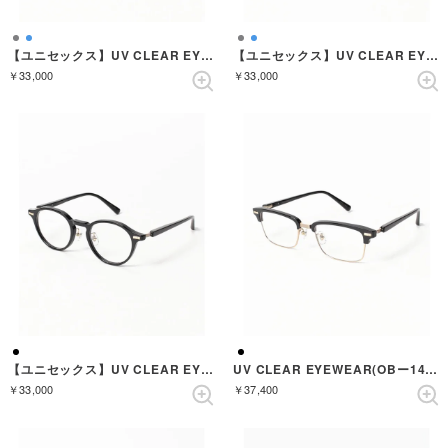
【ユニセックス】UV CLEAR EYEWEAR(OBー540) （NAVYSASA）
【ユニセックス】UV CLEAR EYEWEAR(OBー540) （CLEARSMOKE）
￥33,000
￥33,000
【ユニセックス】UV CLEAR EYEWEAR(OBー539) （BLACK）
UV CLEAR EYEWEAR(OBー140) （BLACK）
￥33,000
￥37,400