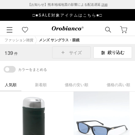
【お知らせ】熊本地域地震の影響による配送遅延
詳細
□■SALE対象アイテムはこちら■□
ファッション雑貨
メンズ サングラス・眼鏡
139
絞り込む
サイズ
件
カラーをまとめる
人気順
新着順
価格の安い順
価格の高い順