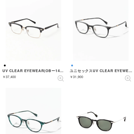
UV CLEAR EYEWEAR(OBー140) （MATTEBLACK）
ユニセックスUV CLEAR EYEWEAR（OBー528） （DARKNAVYSASA）
￥37,400
￥31,900