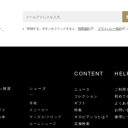
※「登録する」ボタンをクリックすると、
利用規約
、
プライバシー規約
す。
CONTENT
HEL
ン雑貨
シューズ
ニュース
ご利用
コレクション
初めて
革靴
ギフト
よくあ
フス
スニーカー
特集
お問い
み傘
サンダル/クロッグ
オロビアンコとは？
修理に
ルームシューズ
店舗検索