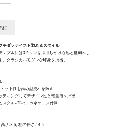
詳細
クモダンテイスト溢れるスタイル
テンプルにはβチタンを採用しかけ心地と型崩れし
す。クラシカルモダンな印象を演出。
ル。
フィット性を高め型崩れを防止
ッティングしてデザイン性と軽量感を演出
るメタル×革のメガネケース付属
高さ:3.5, 柄の長さ:14.5