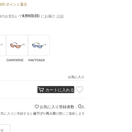
320
ポイント還元
内
8月9日(日)
のお支払いで
にお届け
詳細
DARKWINE
NAVYSASA
お気に入り
カートに入れる
0
お気に入り登録者数：
人
お気に入りに登録すると
や
の際にご連絡します
値下げ
再入荷
わせ