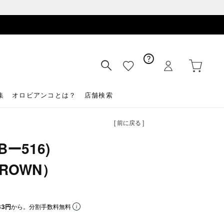
集
オロビアンコとは？
店舗検索
[ 前に戻る ]
ー516)
BROWN）
33円
から。分割手数料無料