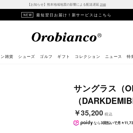
【お知らせ】熊本地域地震の影響による配送遅延
詳細
最短翌日お届け！新サービスはこちら
NEW
ョン雑貨
シューズ
ゴルフ
ギフト
コレクション
ニュース
特
サングラス（OB
（DARKDEMI
￥35,200
税込
なら
3回払いで月々11,7