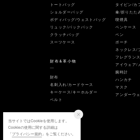
トートバッグ
タイピン/カ
ショルダーバッグ
傘/折りたた
ボディバッグ/ウェストバッグ
喫煙具
リュック/バックパック
ペンケース
クラッチバッグ
ペン
スーツケース
ポーチ
ネックレス/
フレグラン
財布&革小物
アイウェア/
腕時計
財布
ハンカチ
名刺入れ/カードケース
マスク
キーケース/キーホルダー
アンダーウ
ベルト
当サイトではCookieを使用します。
Cookieの使用に関する詳細は
「
プライバシー規約
」をご覧ください。