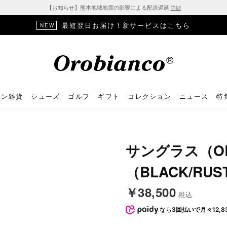
【お知らせ】熊本地域地震の影響による配送遅延
詳細
最短翌日お届け！新サービスはこちら
NEW
ョン雑貨
シューズ
ゴルフ
ギフト
コレクション
ニュース
特
サングラス（OB
（BLACK/RUS
￥38,500
税込
なら
3回払いで月々12,8