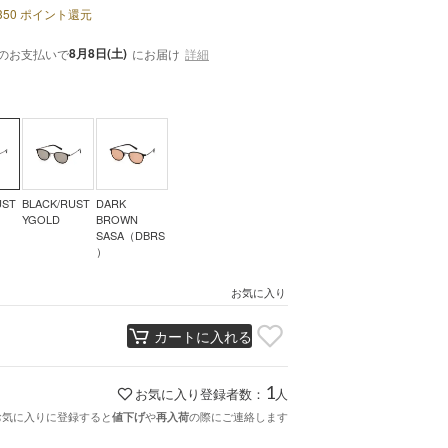
350
ポイント還元
8月8日(土)
のお支払いで
にお届け
詳細
UST
BLACK/RUST
DARK
YGOLD
BROWN
SASA（DBRS
）
お気に入り
カートに入れる
1
お気に入り登録者数：
人
お気に入りに登録すると
や
の際にご連絡します
値下げ
再入荷