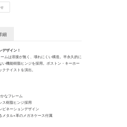
わせ
詳細
ンデザイン！
レームは溶接が無く、壊れにくい構造。半永久的に
ない機能樹脂ヒンジを採用。ボストン・キーホー
ックテイストを演出。
やかなフレーム
レス樹脂ヒンジ採用
ンビネーションデザイン
るメタル×革のメガネケース付属