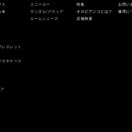
フス
スニーカー
特集
お問い
み傘
サンダル/クロッグ
オロビアンコとは？
修理に
ルームシューズ
店舗検索
ブレスレット
ス
メガネケース
ェア