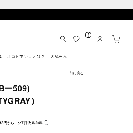
集
オロビアンコとは？
店舗検索
[ 前に戻る ]
ー509)
TYGRAY）
33円
から。分割手数料無料