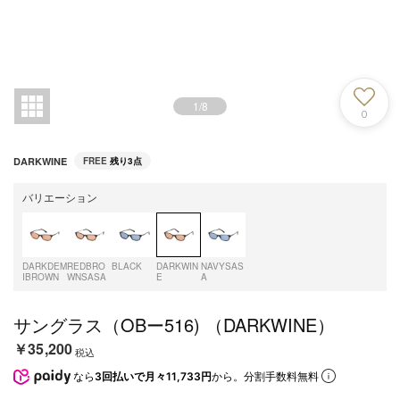
1
/
8
0
DARKWINE
FREE
残り3点
バリエーション
DARKDEM
REDBRO
BLACK
DARKWIN
NAVYSAS
IBROWN
WNSASA
E
A
サングラス（OBー516) （DARKWINE）
￥35,200
税込
なら
3回払いで月々11,733円
から。分割手数料無料