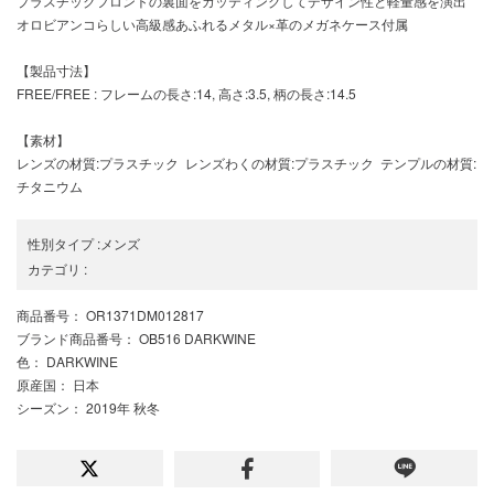
プラスチックフロントの裏面をカッティングしてデザイン性と軽量感を演出
オロビアンコらしい高級感あふれるメタル×革のメガネケース付属
【製品寸法】
FREE/FREE : フレームの長さ:14, 高さ:3.5, 柄の長さ:14.5
【素材】
レンズの材質:プラスチック レンズわくの材質:プラスチック テンプルの材質:
チタニウム
性別タイプ
:
メンズ
カテゴリ
:
商品番号
： OR1371DM012817
ブランド商品番号
： OB516 DARKWINE
色
： DARKWINE
原産国
： 日本
シーズン
： 2019年 秋冬