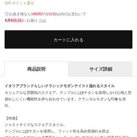
320
ポイント還元
以内
お急ぎ便なら
のお支払いで
5時間07分02秒
8月9日(日)
にお届け
詳細
カートに入れる
商品説明
サイズ詳細
イタリアブランドらしいクラシックモダンテイスト溢れるスタイル
カジュアルな雰囲気のスクエア。テンプルにはβチタンを採用しかけ心地と型
崩れしにくい機能性を持ち合わせています。クラシカルモダンな印象を演
出。
【特徴】
ジャストサイズなスクエアスタイル。
テンプルにはβチタンを採用し、フィット性を高め型崩れを防止