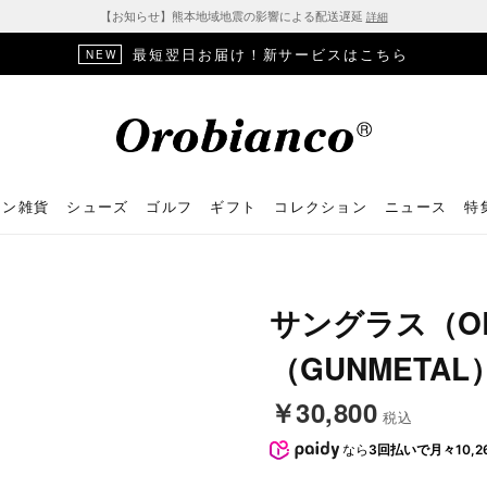
【お知らせ】熊本地域地震の影響による配送遅延
詳細
最短翌日お届け！新サービスはこちら
NEW
ョン雑貨
シューズ
ゴルフ
ギフト
コレクション
ニュース
特
サングラス（OB
（GUNMETAL
￥30,800
税込
なら
3回払いで月々10,2