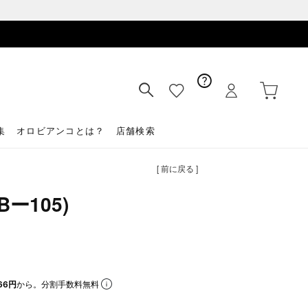
集
オロビアンコとは？
店舗検索
[ 前に戻る ]
ー105)
）
66円
から。分割手数料無料