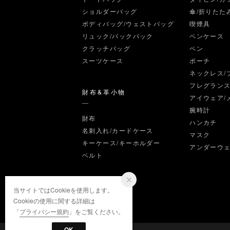
ショルダーバッグ
傘/折りたた
ボディバッグ/ウェストバッグ
喫煙具
リュック/バックパック
ペンケース
クラッチバッグ
ペン
スーツケース
ポーチ
ネックレス/
フレグラン
財布&革小物
アイウェア/
腕時計
財布
ハンカチ
名刺入れ/カードケース
マスク
キーケース/キーホルダー
アンダーウ
ベルト
当サイトではCookieを使用します。
Cookieの使用に関する詳細は
「
プライバシー規約
」をご覧ください。
OK