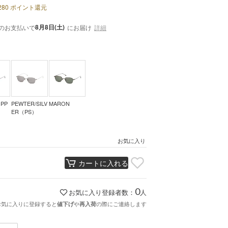
280
ポイント還元
8月8日(土)
のお支払いで
にお届け
詳細
OPP
PEWTER/SILV
MARON
ER（PS）
お気に入り
カートに入れる
0
お気に入り登録者数：
人
お気に入りに登録すると
や
の際にご連絡します
値下げ
再入荷