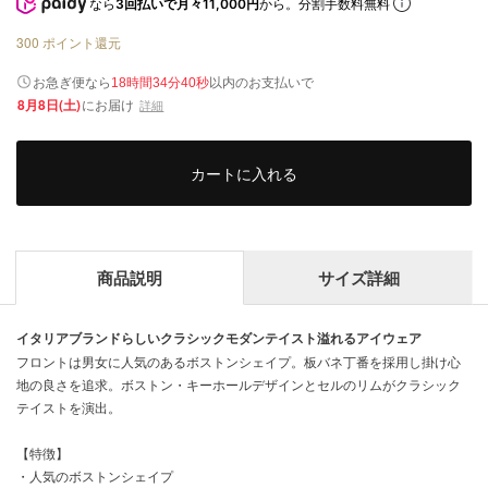
なら
3回払いで月々11,000円
から。分割手数料無料
300
ポイント還元
以内
お急ぎ便なら
のお支払いで
18時間34分40秒
8月8日(土)
にお届け
詳細
カートに入れる
商品説明
サイズ詳細
イタリアブランドらしいクラシックモダンテイスト溢れるアイウェア
フロントは男女に人気のあるボストンシェイプ。板バネ丁番を採用し掛け心
地の良さを追求。ボストン・キーホールデザインとセルのリムがクラシック
テイストを演出。
【特徴】
・人気のボストンシェイプ