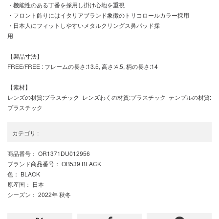
・機能性のある丁番を採用し掛け心地を重視
・フロント飾りにはイタリアブランド象徴のトリコロールカラー採用
・日本人にフィットしやすいメタルクリングス鼻パッド採
【製品寸法】
FREE/FREE : フレームの長さ:13.5, 高さ:4.5, 柄の長さ:14
【素材】
レンズの材質:プラスチック レンズわくの材質:プラスチック テンプルの材質:
プラスチック
カテゴリ
:
商品番号
： OR1371DU012956
ブランド商品番号
： OB539 BLACK
色
： BLACK
原産国
： 日本
シーズン
： 2022年 秋冬