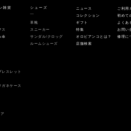
ン雑貨
シューズ
ニュース
ご利用
コレクション
初めて
革靴
ギフト
よくあ
フス
スニーカー
特集
お問い
み傘
サンダル/クロッグ
オロビアンコとは？
修理に
ルームシューズ
店舗検索
ブレスレット
ス
メガネケース
ェア