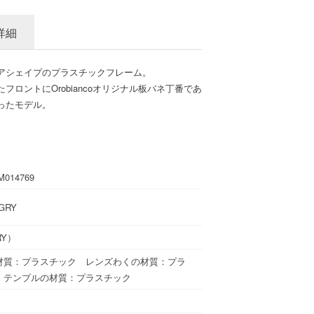
詳細
アシェイプのプラスチックフレーム。
ロントにOrobiancoオリジナル板バネ丁番であ
ったモデル。
M014769
 GRY
RY）
材質：プラスチック レンズわくの材質：プラ
 テンプルの材質：プラスチック