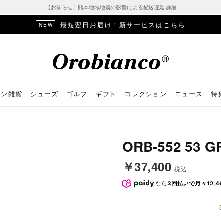
【お知らせ】熊本地域地震の影響による配送遅延
詳細
最短翌日お届け！新サービスはこちら
NEW
ョン雑貨
シューズ
ゴルフ
ギフト
コレクション
ニュース
特
ORB-552 53 
￥37,400
税込
なら
3回払いで月々12,4