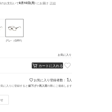
内
8月10日(月)
のお支払いで
にお届け
詳細
グレ-（GRY）
お気に入り
カートに入れる
1
お気に入り登録者数：
人
お気に入りに登録すると
や
の際にご連絡します
値下げ
再入荷
わせ