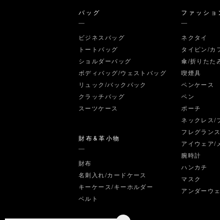
バッグ
ファッショ
ビジネスバッグ
ネクタイ
トートバッグ
タイピン/カ
ショルダーバッグ
傘/折りたた
ボディバッグ/ウェストバッグ
喫煙具
リュック/バックパック
ペンケース
クラッチバッグ
ペン
スーツケース
ポーチ
ネックレス/
フレグラン
財布&革小物
アイウェア/
腕時計
財布
ハンカチ
名刺入れ/カードケース
マスク
キーケース/キーホルダー
アンダーウ
ベルト