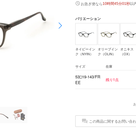
以
お急ぎ便なら
10時間45分00秒
バリエーション
ネイビーイン
オリーブイン
オニキス
ク（NYIN）
ク（OLIN）
（OX）
サイズ
在庫
53□19-143/FR
残り1点
EE
この商品に関するお問い合