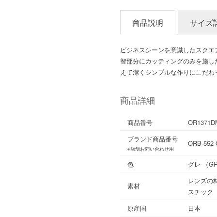
商品説明
サイズ
ビジネスシーンを意識したスクエ
智部分にカッティングのみを施したフ
えて潔くシンプルな作りにこだわ
商品詳細
商品番号
OR1371D
ブランド商品番号
ORB-552
※店舗お問い合わせ用
色
グレ-（G
レンズの
素材
スチック
原産国
日本