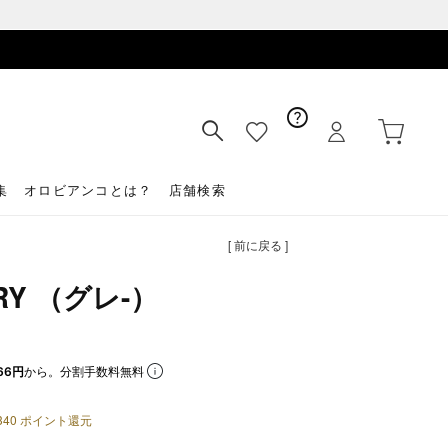
集
オロビアンコとは？
店舗検索
[ 前に戻る ]
GRY （グレ-）
66円
から。分割手数料無料
340
ポイント還元