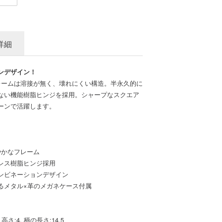
詳細
ンデザイン！
レームは溶接が無く、壊れにくい構造。半永久的に
ない機能樹脂ヒンジを採用。シャープなスクエア
ーンで活躍します。
やかなフレーム
レス樹脂ヒンジ採用
ンビネーションデザイン
るメタル×革のメガネケース付属
 高さ:4, 柄の長さ:14.5