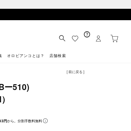
集
オロビアンコとは？
店舗検索
[ 前に戻る ]
ー510)
N）
33円
から。分割手数料無料