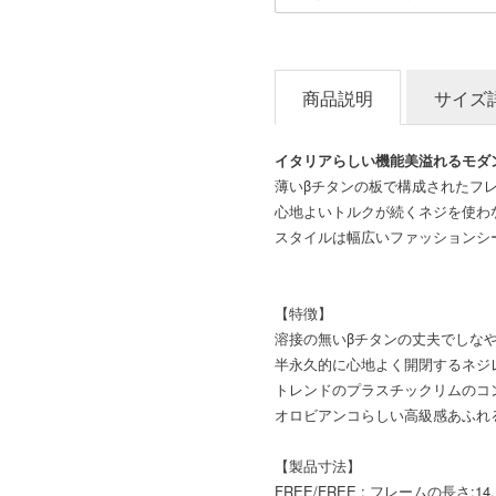
商品説明
サイズ
イタリアらしい機能美溢れるモダ
薄いβチタンの板で構成されたフ
心地よいトルクが続くネジを使わ
スタイルは幅広いファッションシ
【特徴】
溶接の無いβチタンの丈夫でしな
半永久的に心地よく開閉するネジ
トレンドのプラスチックリムのコ
オロビアンコらしい高級感あふれ
【製品寸法】
FREE/FREE : フレームの長さ:14,