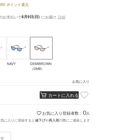
350
ポイント還元
8月9日(日)
のお支払いで
にお届け
詳細
NAVY
DEMIBROWN
（DMB）
お気に入り
カートに入れる
0
お気に入り登録者数：
人
お気に入りに登録すると
や
の際にご連絡します
値下げ
再入荷
わせ