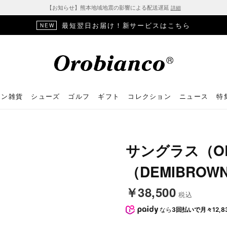
【お知らせ】熊本地域地震の影響による配送遅延
詳細
最短翌日お届け！新サービスはこちら
NEW
ョン雑貨
シューズ
ゴルフ
ギフト
コレクション
ニュース
特
サングラス（OB
（DEMIBROW
￥38,500
税込
なら
3回払いで月々12,8