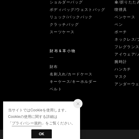
ショルダーバッグ
傘/折りたた
ボディバッグ/ウェストバッグ
喫煙具
リュック/バックパック
ペンケース
クラッチバッグ
ペン
スーツケース
ポーチ
ネックレス/
フレグラン
財布&革小物
アイウェア/
腕時計
財布
ハンカチ
名刺入れ/カードケース
マスク
キーケース/キーホルダー
アンダーウ
ベルト
当サイトではCookieを使用します。
Cookieの使用に関する詳細は
「
プライバシー規約
」をご覧ください。
OK