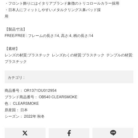
・フロント飾りにはイタリアブランド象徴のトリコロールカラー採用
・日本人にフィットしやすいメタルクリングス鼻パッド採
【製品寸法】
FREE/FREE : フレームの長さ:14, 高さ:4, 柄の長さ:14
【素材】
レンズの材質:プラスチック レンズわくの材質:プラスチック テンプルの材質:
プラスチック
カテゴリ
:
商品番号
： OR1371DU012954
ブランド商品番号
： OB540 CLEARSMOKE
色
： CLEARSMOKE
原産国
： 日本
シーズン
： 2022年 秋冬