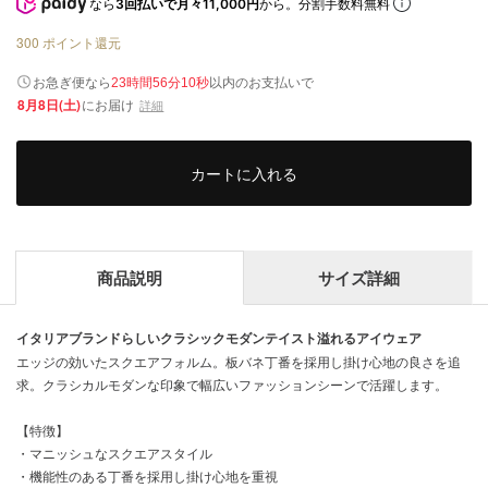
なら
3回払いで月々11,000円
から。分割手数料無料
300
ポイント還元
以内
お急ぎ便なら
のお支払いで
23時間56分10秒
8月8日(土)
にお届け
詳細
カートに入れる
商品説明
サイズ詳細
イタリアブランドらしいクラシックモダンテイスト溢れるアイウェア
エッジの効いたスクエアフォルム。板バネ丁番を採用し掛け心地の良さを追
求。クラシカルモダンな印象で幅広いファッションシーンで活躍します。
【特徴】
・マニッシュなスクエアスタイル
・機能性のある丁番を採用し掛け心地を重視