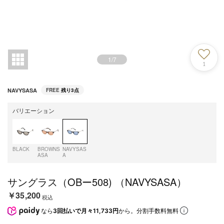
1
/
7
1
NAVYSASA
FREE
残り3点
バリエーション
BLACK
BROWNS
NAVYSAS
ASA
A
サングラス（OBー508) （NAVYSASA）
￥35,200
税込
なら
3回払いで月々11,733円
から。分割手数料無料