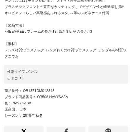
テンプルにはβチタンを採用し、フィット性を高め型崩れを防止
プラスチックフロントの裏面をカッティングしてデザイン性と軽量感を演出
オロビアンコらしい高級感あふれるメタル×革のメガネケース付属
【製品寸法】
FREE/FREE : フレームの長さ:13, 高さ:3.5, 柄の長さ:13
【素材】
レンズ材質:プラスチック レンズわくの材質:プラスチック テンプルの材質:チ
タニウム
性別タイプ
:
メンズ
カテゴリ
:
商品番号
： OR1371DM012843
ブランド商品番号
： OB508 NAVYSASA
色
： NAVYSASA
原産国
： 日本
シーズン
： 2019年 秋冬