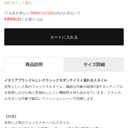
320
ポイント還元
以内
お急ぎ便なら
のお支払いで
7時間47分25秒
8月8日(土)
にお届け
詳細
カートに入れる
商品説明
サイズ詳細
イタリアブランドらしいクラシックモダンテイスト溢れるスタイル
女性らしい人気のフォックススタイル。繊細な印象の細身のβチタンテンプル
を採用しかけ心地と型崩れしにくい機能性を持ち合わせています。クラシカ
ルモダンな印象で幅広いファッションシーンで活躍します。
【特徴】
女性に人気のフォックスオーバルスタイル。