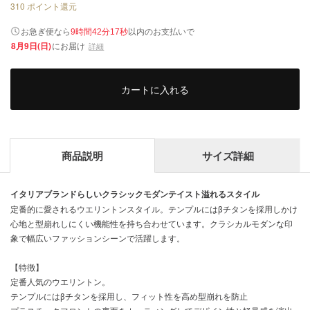
310
ポイント還元
以内
お急ぎ便なら
のお支払いで
9時間42分17秒
8月9日(日)
にお届け
詳細
カートに入れる
商品説明
サイズ詳細
イタリアブランドらしいクラシックモダンテイスト溢れるスタイル
定番的に愛されるウエリントンスタイル。テンプルにはβチタンを採用しかけ
心地と型崩れしにくい機能性を持ち合わせています。クラシカルモダンな印
象で幅広いファッションシーンで活躍します。
【特徴】
定番人気のウエリントン。
テンプルにはβチタンを採用し、フィット性を高め型崩れを防止