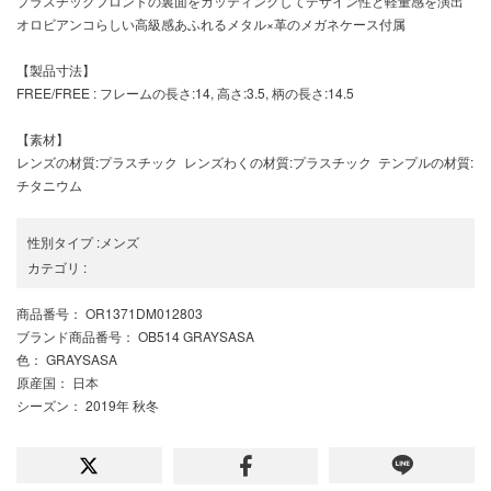
プラスチックフロントの裏面をカッティングしてデザイン性と軽量感を演出
オロビアンコらしい高級感あふれるメタル×革のメガネケース付属
【製品寸法】
FREE/FREE : フレームの長さ:14, 高さ:3.5, 柄の長さ:14.5
【素材】
レンズの材質:プラスチック レンズわくの材質:プラスチック テンプルの材質:
チタニウム
性別タイプ
:
メンズ
カテゴリ
:
商品番号
： OR1371DM012803
ブランド商品番号
： OB514 GRAYSASA
色
： GRAYSASA
原産国
： 日本
シーズン
： 2019年 秋冬