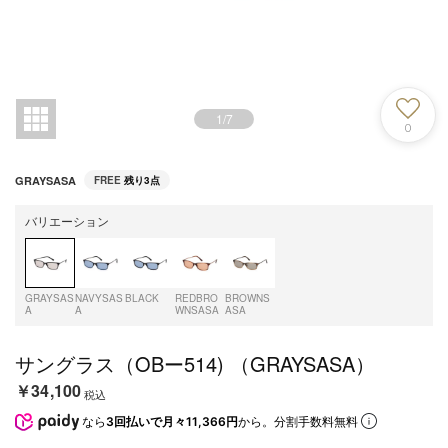
1
/
7
0
GRAYSASA
FREE
残り3点
バリエーション
GRAYSAS
NAVYSAS
BLACK
REDBRO
BROWNS
A
A
WNSASA
ASA
サングラス（OBー514) （GRAYSASA）
￥34,100
税込
なら
3回払いで月々11,366円
から。分割手数料無料