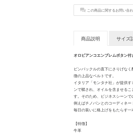
この商品に関するお問い合
商品説明
サイズ
オロビアンコエンブレムボタン付
ピンバックルの直下にさりげなく
徴の上品なベルトです。
イタリア「モンタナ社」が提供す
ンで鞣され、オイルを含ませるこ
す。そのため、ビジネスシーンで
例えばチノパンとのコーディネー
毎日の装いに格上げをもたらす一
【特徴】
牛革