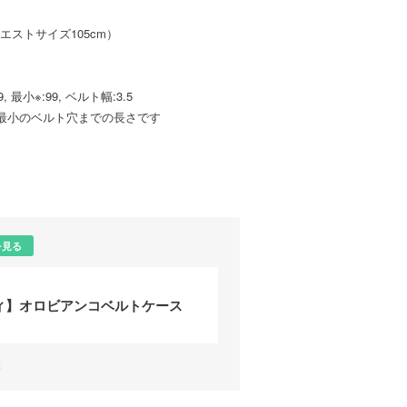
ウエストサイズ105cm）
9, 最小※:99, ベルト幅:3.5
最小のベルト穴までの長さです
を見る
ィ】オロビアンコベルトケース
様