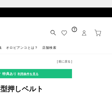
集
オロビアンコとは？
店舗検索
[ 前に戻る ]
ィ
特典あり
利用条件を見る
字型押しベルト