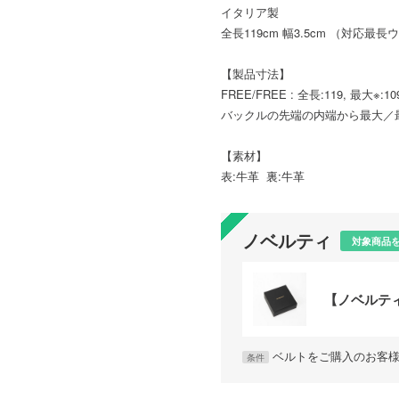
イタリア製
全長119cm 幅3.5cm （対応最長
【製品寸法】
FREE/FREE : 全長:119, 最大※:10
バックルの先端の内端から最大／
【素材】
表:牛革 裏:牛革
ノベルティ
対象商品
【ノベルテ
ベルトをご購入のお客
条件