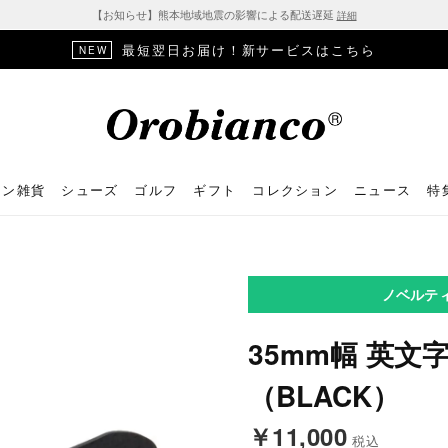
【お知らせ】熊本地域地震の影響による配送遅延
詳細
最短翌日お届け！新サービスはこちら
NEW
ョン雑貨
シューズ
ゴルフ
ギフト
コレクション
ニュース
特
ノベルテ
35mm幅 英文
（BLACK）
￥11,000
税込