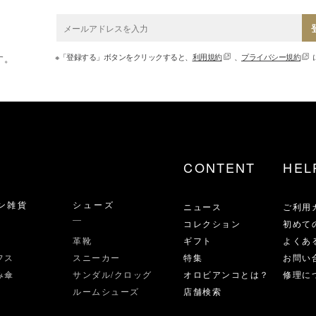
※「登録する」ボタンをクリックすると、
利用規約
、
プライバシー規約
す。
CONTENT
HEL
ン雑貨
シューズ
ニュース
ご利用
コレクション
初めて
革靴
ギフト
よくあ
フス
スニーカー
特集
お問い
み傘
サンダル/クロッグ
オロビアンコとは？
修理に
ルームシューズ
店舗検索