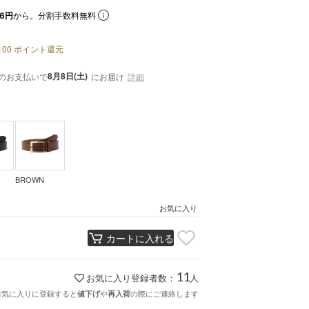
6円
から。分割手数料無料
100
ポイント還元
8月8日(土)
のお支払いで
にお届け
詳細
BROWN
お気に入り
カートに入れる
11
お気に入り登録者数：
人
お気に入りに登録すると
や
の際にご連絡します
値下げ
再入荷