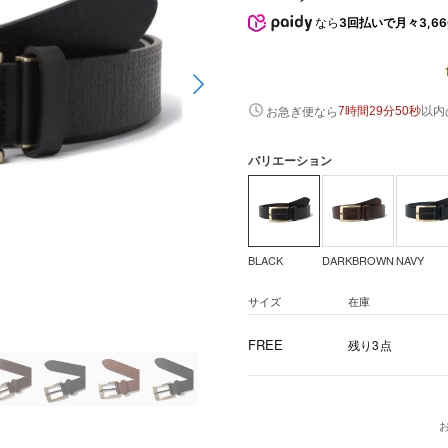
なら
3回払いで月々3,66
以内
お急ぎ便なら
7時間29分49秒
バリエーション
BLACK
DARKBROWN
NAVY
サイズ
在庫
FREE
残り3点