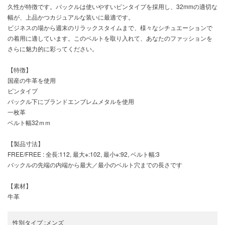
久性が特徴です。バックルは使いやすいピンタイプを採用し、32mmの適切な
幅が、上品かつカジュアルな装いに最適です。
ビジネスの場から週末のリラックスタイムまで、様々なシチュエーションで
の着用に適しています。このベルトを取り入れて、あなたのファッションを
さらに魅力的に彩ってください。
【特徴】
国産の牛革を使用
ピンタイプ
バックル下にブランドエンブレムメタルを使用
一枚革
ベルト幅32ｍｍ
【製品寸法】
FREE/FREE : 全長:112, 最大※:102, 最小※:92, ベルト幅:3
バックルの先端の内端から最大／最小のベルト穴までの長さです
【素材】
牛革
性別タイプ
:
メンズ