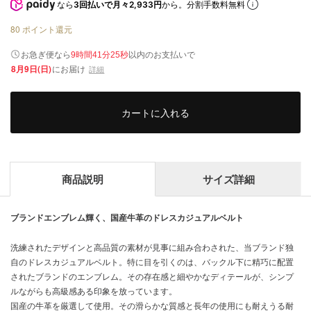
なら
3回払いで月々2,933円
から。分割手数料無料
80
ポイント還元
以内
お急ぎ便なら
のお支払いで
9時間41分25秒
8月9日(日)
にお届け
詳細
カートに入れる
商品説明
サイズ詳細
ブランドエンブレム輝く、国産牛革のドレスカジュアルベルト
洗練されたデザインと高品質の素材が見事に組み合わされた、当ブランド独
自のドレスカジュアルベルト。特に目を引くのは、バックル下に精巧に配置
されたブランドのエンブレム。その存在感と細やかなディテールが、シンプ
ルながらも高級感ある印象を放っています。
国産の牛革を厳選して使用。その滑らかな質感と長年の使用にも耐えうる耐