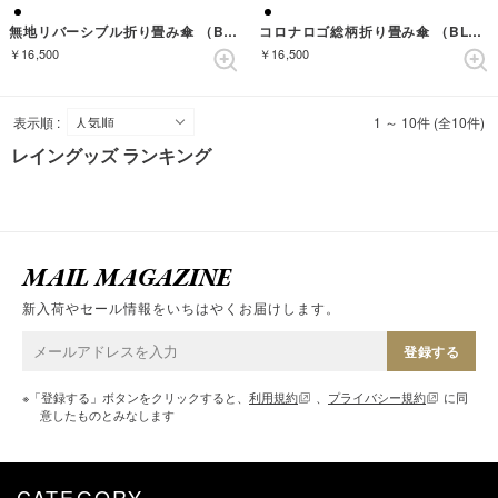
無地リバーシブル折り畳み傘 （BLACK/YELLOW）
コロナロゴ総柄折り畳み傘 （BLACK）
￥16,500
￥16,500
表示順 :
1 ～ 10件 (全10件)
レイングッズ ランキング
MAIL MAGAZINE
新入荷やセール情報をいちはやくお届けします。
登録する
※「登録する」ボタンをクリックすると、
利用規約
、
プライバシー規約
に同
意したものとみなします
CATEGORY