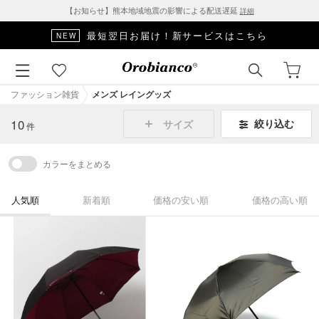
【お知らせ】熊本地域地震の影響による配送遅延
詳細
最短翌日お届け！新サービスはこちら
NEW
ファッション雑貨
メンズ レイングッズ
10
絞り込む
サイズ
件
カラーをまとめる
人気順
新着順
価格の安い順
価格の高い順