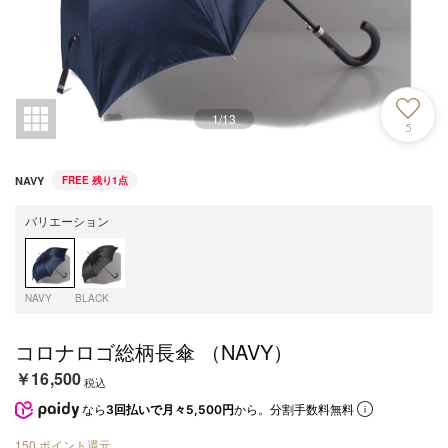
1
/
13
5
NAVY
FREE
残り1点
バリエーション
NAVY
BLACK
コロナロゴ総柄長傘 （NAVY）
￥16,500
税込
なら
3回払いで月々5,500円
から。分割手数料無料
150
ポイント還元