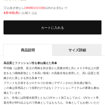
以内
お急ぎ便なら
のお支払いで
19時間32分33秒
8月10日(月)
にお届け
詳細
カートに入れる
商品説明
サイズ詳細
高品質とファッション性を兼ね備えた長傘
甲州織（山梨県、富士の秀峰を仰ぎ昔から景勝水明と共に４００年以上の歴
史をもつ織物産地として名高い地域）の高級生地を使用した、高い品質と洗
練された美しさを誇る長傘です。
ブランドを主張するコロナロゴが全体にデザインされた存在感が魅力。
この傘は実用品という役割だけではなくファッションアイテムの要素も兼ね
備えています。
また、生地には防撥水処理とともにUVカット加工もしており、UVカット率、
遮光率が99%以上なので雨傘としてはもちろん、日傘としてもお使いいただ