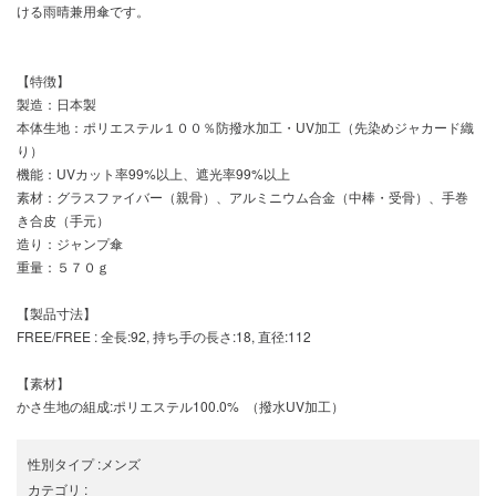
ける雨晴兼用傘です。
【特徴】
製造：日本製
本体生地：ポリエステル１００％防撥水加工・UV加工（先染めジャカード織
り）
機能：UVカット率99%以上、遮光率99%以上
素材：グラスファイバー（親骨）、アルミニウム合金（中棒・受骨）、手巻
き合皮（手元）
造り：ジャンプ傘
重量：５７０ｇ
【製品寸法】
FREE/FREE : 全長:92, 持ち手の長さ:18, 直径:112
【素材】
かさ生地の組成:ポリエステル100.0% （撥水UV加工）
性別タイプ
:
メンズ
カテゴリ
: