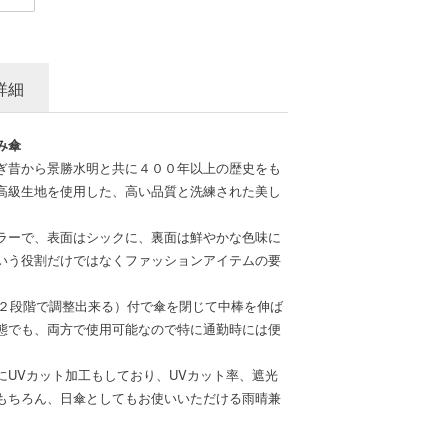
詳細
み傘
ぎ昔から景勝水明と共に４００年以上の歴史をも
高級生地を使用した、高い品質と洗練された美し
ラーで、表面はシックに、裏面は鮮やかな色味に
いう役割だけではなくファッションアイテムの要
を２段階で調整出来る）付で傘を閉じて中棒を伸ば
態でも、両方で使用可能なので特に通勤時には便
にUVカット加工もしており、UVカット率、遮光
はもちろん、日傘としてもお使いいただける雨晴兼