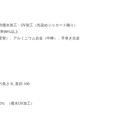
防撥水加工・UV加工（先染めジャカード織り）
率99%以上
受骨）、アルミニウム合金（中棒）、手巻き合皮
の長さ:5, 直径:100
0% （撥水UV加工）