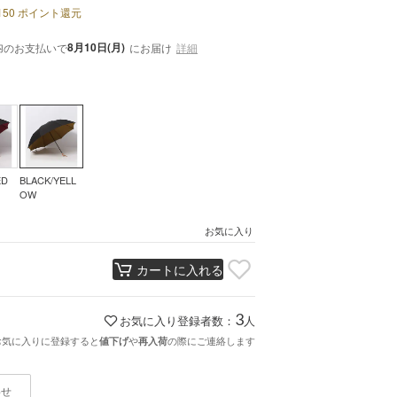
150
ポイント還元
内
8月10日(月)
のお支払いで
にお届け
詳細
ED
BLACK/YELL
OW
お気に入り
カートに入れる
3
お気に入り登録者数：
人
お気に入りに登録すると
や
の際にご連絡します
値下げ
再入荷
わせ