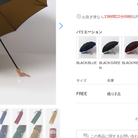
以
お急ぎ便なら
15時間22分08秒
バリエーション
BLACK/BLUE
BLACK/GREE
BLACK/R
N
サイズ
在庫
FREE
残り2点
この商品に関するお問い合