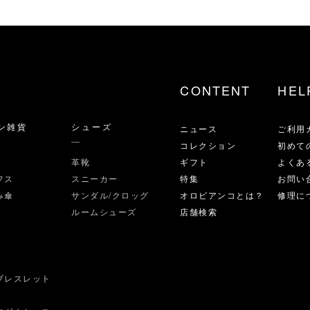
CONTENT
HEL
ン雑貨
シューズ
ニュース
ご利用
コレクション
初めて
革靴
ギフト
よくあ
フス
スニーカー
特集
お問い
み傘
サンダル/クロッグ
オロビアンコとは？
修理に
ルームシューズ
店舗検索
ブレスレット
ス