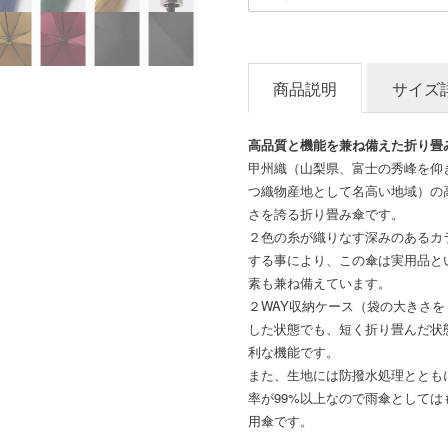
商品説明
サイズ
高品質と機能を兼ね備えた折り畳
甲州織（山梨県、富士の秀峰を仰
つ織物産地として名高い地域）の
さを誇る折り畳み傘です。
２色の糸が織りなす深みのあるカ
する事により、この傘は実用品と
素も兼ね備えています。
２WAY収納ケース（袋の大きさ
した状態でも、短く折り畳んだ状
利な機能です。
また、生地には防撥水処理ととも
率が99%以上なので雨傘として
用傘です。