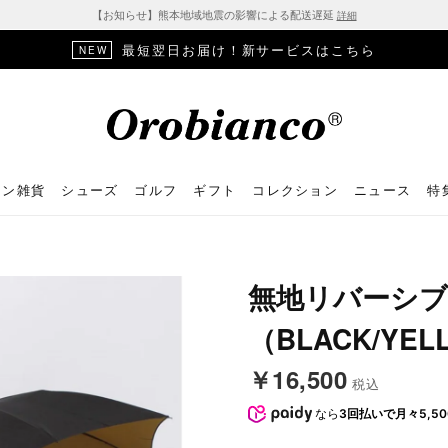
【お知らせ】熊本地域地震の影響による配送遅延
詳細
最短翌日お届け！新サービスはこちら
NEW
ョン雑貨
シューズ
ゴルフ
ギフト
コレクション
ニュース
特
無地リバーシブ
（BLACK/YEL
￥16,500
税込
なら
3回払いで月々5,50