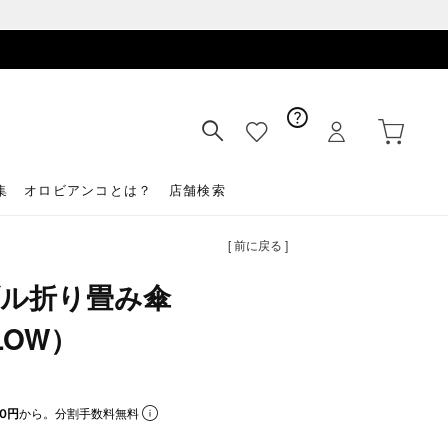
集
オロビアンコとは？
店舗検索
[ 前に戻る ]
ル折り畳み傘
LOW）
0円
から。分割手数料無料