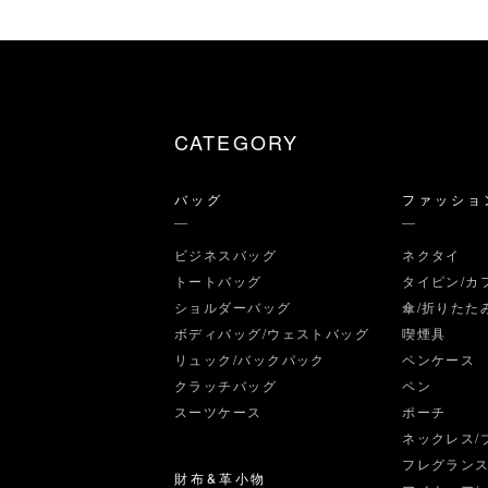
CATEGORY
バッグ
ファッショ
ビジネスバッグ
ネクタイ
トートバッグ
タイピン/カ
ショルダーバッグ
傘/折りたた
ボディバッグ/ウェストバッグ
喫煙具
リュック/バックパック
ペンケース
クラッチバッグ
ペン
スーツケース
ポーチ
ネックレス/
フレグラン
財布&革小物