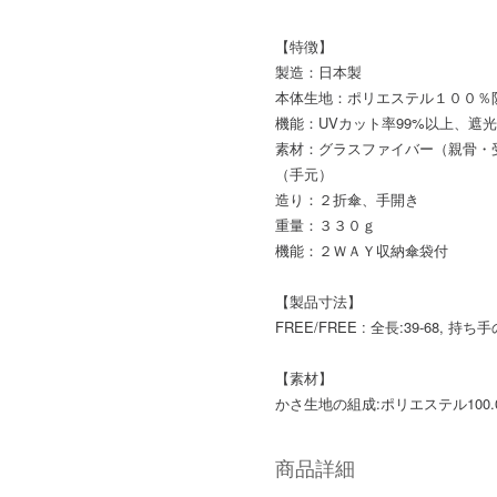
【特徴】
製造：日本製
本体生地：ポリエステル１００％
機能：UVカット率99%以上、遮光
素材：グラスファイバー（親骨・
（手元）
造り：２折傘、手開き
重量：３３０ｇ
機能：２ＷＡＹ収納傘袋付
【製品寸法】
FREE/FREE : 全長:39-68, 持ち手
【素材】
かさ生地の組成:ポリエステル100.
商品詳細