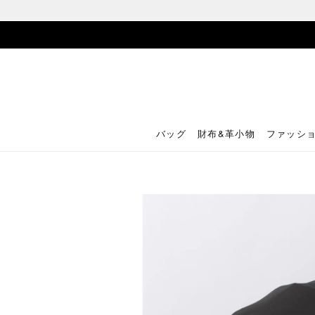
バッグ
財布&革小物
ファッシ