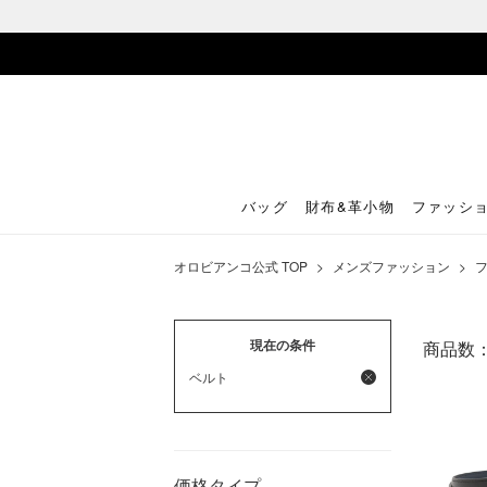
バッグ
財布&革小物
ファッシ
オロビアンコ公式 TOP
>
メンズファッション
>
現在の条件
商品数
ベルト
価格タイプ