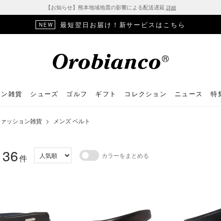
【お知らせ】熊本地域地震の影響による配送遅延
詳細
□■SALE対象アイテムはこちら■□
ョン雑貨
シューズ
ゴルフ
ギフト
コレクション
ニュース
特
ファッション雑貨
>
メンズ ベルト
36
カラーをまとめる
：
件