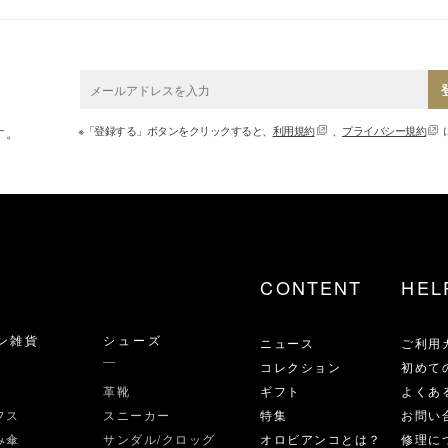
※「登録する」ボタンをクリックすると、
利用規約
、
プライバシー規約
す。
CONTENT
HEL
ン雑貨
シューズ
ニュース
ご利用
コレクション
初めて
革靴
ギフト
よくあ
フス
スニーカー
特集
お問い
み傘
サンダル/クロッグ
オロビアンコとは？
修理に