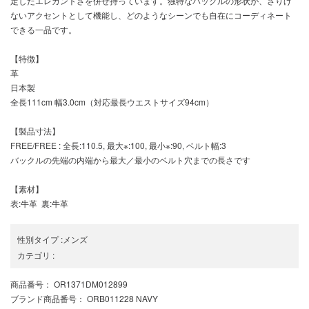
定したエレガントさを併せ持っています。独特なバックルの形状が、さりげ
ないアクセントとして機能し、どのようなシーンでも自在にコーディネート
できる一品です。
【特徴】
革
日本製
全長111cm 幅3.0cm（対応最長ウエストサイズ94cm）
【製品寸法】
FREE/FREE : 全長:110.5, 最大※:100, 最小※:90, ベルト幅:3
バックルの先端の内端から最大／最小のベルト穴までの長さです
【素材】
表:牛革 裏:牛革
性別タイプ
:
メンズ
カテゴリ
:
商品番号
： OR1371DM012899
ブランド商品番号
： ORB011228 NAVY