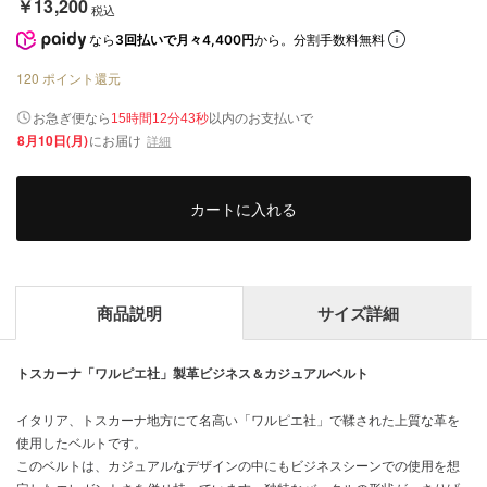
￥13,200
税込
なら
3回払いで月々4,400円
から。分割手数料無料
120
ポイント還元
以内
お急ぎ便なら
のお支払いで
15時間12分43秒
8月10日(月)
にお届け
詳細
カートに入れる
商品説明
サイズ詳細
トスカーナ「ワルピエ社」製革ビジネス＆カジュアルベルト
イタリア、トスカーナ地方にて名高い「ワルピエ社」で鞣された上質な革を
使用したベルトです。
このベルトは、カジュアルなデザインの中にもビジネスシーンでの使用を想