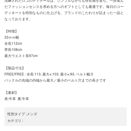
洗練されたロゴのディテールは、シンプルながらも存在感を放ち、一歩進ん
だファッションセンスを求める方へのギフトとしても最適です。毎日のコー
ディネートを特別なものに仕上げる、ブランドのこだわりが詰まった一品と
なっております。
【特徴】
33ｍｍ幅
全長112cm
帯長108cm
最大ウエスト長97cm
【製品寸法】
FREE/FREE : 全長:113, 最大※:103, 最小※:93, ベルト幅:3
バックルの先端の内端から最大／最小のベルト穴までの長さです
【素材】
表:牛革 裏:牛革
性別タイプ
:
メンズ
カテゴリ
: