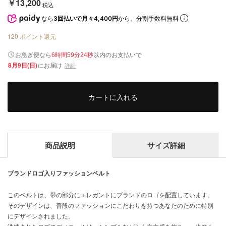
￥13,200
税込
なら
3回払いで月々4,400円
から。分割手数料無料
120
ポイント還元
以内
お急ぎ便なら
のお支払いで
6時間59分24秒
8月9日(日)
にお届け
詳細
カートに入れる
商品説明
サイズ詳細
ブランドロゴ入りファッションベルト
このベルトは、帯の部分にエレガントにブランドのロゴを配置しています。
そのデザインは、普段のファッションにこだわりを持つあなたのために特別
にデザインされました。