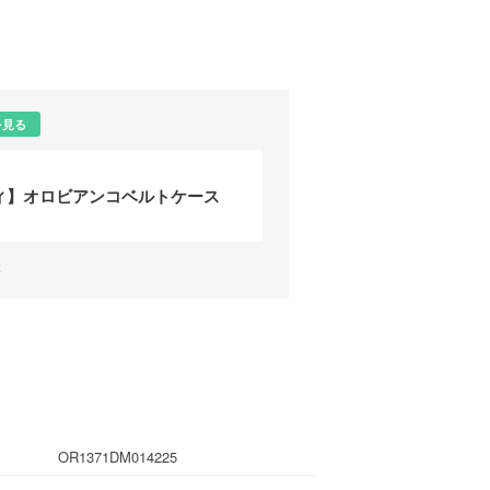
を見る
ィ】オロビアンコベルトケース
様
OR1371DM014225