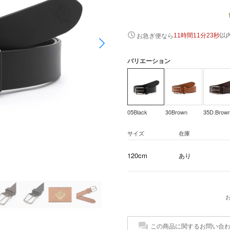
以
お急ぎ便なら
11時間11分23秒
バリエーション
05Black
30Brown
35D.Brow
サイズ
在庫
120cm
あり
この商品に関するお問い合