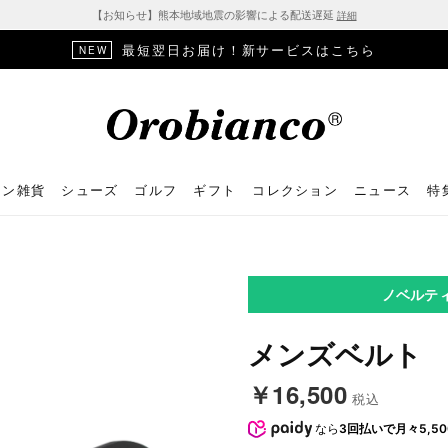
【お知らせ】熊本地域地震の影響による配送遅延
詳細
最短翌日お届け！新サービスはこちら
NEW
ョン雑貨
シューズ
ゴルフ
ギフト
コレクション
ニュース
特
ノベルテ
メンズベルト （0
￥16,500
税込
なら
3回払いで月々5,50