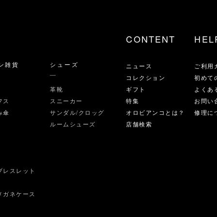
CONTENT
HEL
ン雑貨
シューズ
ニュース
ご利用
コレクション
初めて
革靴
ギフト
よくあ
フス
スニーカー
特集
お問い
み傘
サンダル/クロッグ
オロビアンコとは？
修理に
ルームシューズ
店舗検索
ブレスレット
ス
メガネケース