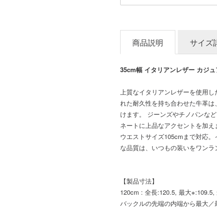
商品説明
サイズ
35cm幅 イタリアンレザー カジ
上質なイタリアンレザーを使用した
れた耐久性を持ち合わせた牛革は
けます。 ジーンズやチノパンな
ネートに上品なアクセントを加えま
ウエストサイズ105cmまで対応
な品質は、いつもの装いをワンラ
【製品寸法】
120cm : 全長:120.5, 最大※:109.5
バックルの先端の内端から最大／