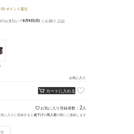
150
ポイント還元
内
8月9日(日)
のお支払いで
にお届け
詳細
n
お気に入り
カートに入れる
2
お気に入り登録者数：
人
お気に入りに登録すると
や
の際にご連絡します
値下げ
再入荷
わせ