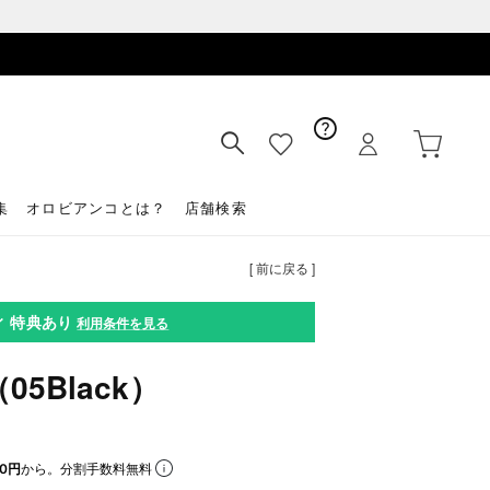
集
オロビアンコとは？
店舗検索
[ 前に戻る ]
ィ
特典あり
利用条件を見る
5Black）
0円
から。分割手数料無料