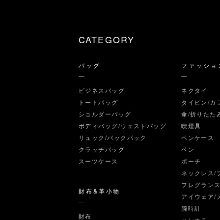
CATEGORY
バッグ
ファッショ
ビジネスバッグ
ネクタイ
トートバッグ
タイピン/カ
ショルダーバッグ
傘/折りたた
ボディバッグ/ウェストバッグ
喫煙具
リュック/バックパック
ペンケース
クラッチバッグ
ペン
スーツケース
ポーチ
ネックレス/
フレグラン
財布&革小物
アイウェア/
腕時計
財布
ハンカチ