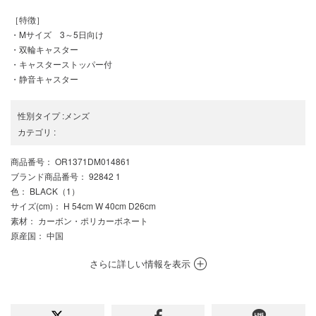
［特徴］
・Mサイズ 3～5日向け
・双輪キャスター
・キャスターストッパー付
・静音キャスター
性別タイプ
:
メンズ
カテゴリ
:
商品番号
： OR1371DM014861
ブランド商品番号
： 92842 1
色
： BLACK（1）
サイズ(cm)
： H 54cm W 40cm D26cm
素材
： カーボン・ポリカーボネート
原産国
： 中国
さらに詳しい情報を表示