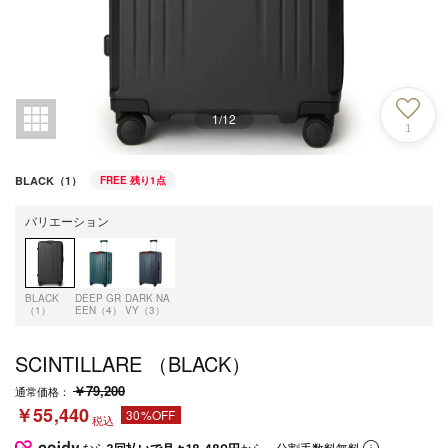
1
/
12
1
BLACK（1）
FREE
残り1点
バリエーション
BLACK
DEEP GR
DARK NA
（1）
EEN（4）
VY（3）
SCINTILLARE （BLACK）
￥79,200
通常価格：
￥55,440
30%OFF
税込