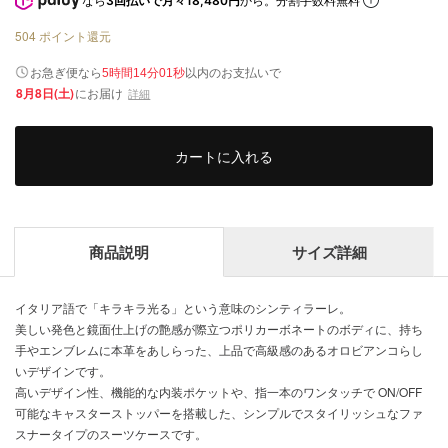
なら
3回払いで月々18,480円
から。分割手数料無料
504
ポイント還元
以内
お急ぎ便なら
のお支払いで
5時間14分01秒
8月8日(土)
にお届け
詳細
カートに入れる
商品説明
サイズ詳細
イタリア語で「キラキラ光る」という意味のシンティラーレ。
美しい発色と鏡面仕上げの艶感が際立つポリカーボネートのボディに、持ち
手やエンブレムに本革をあしらった、上品で高級感のあるオロビアンコらし
いデザインです。
高いデザイン性、機能的な内装ポケットや、指一本のワンタッチで ON/OFF
可能なキャスターストッパーを搭載した、シンプルでスタイリッシュなファ
スナータイプのスーツケースです。