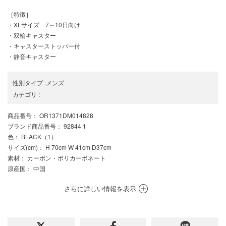
［特徴］
・XLサイズ 7～10日向け
・双輪キャスター
・キャスターストッパー付
・静音キャスター
性別タイプ
:
メンズ
カテゴリ
:
商品番号
： OR1371DM014828
ブランド商品番号
： 92844 1
色
： BLACK（1）
サイズ(cm)
： H 70cm W 41cm D37cm
素材
： カーボン・ポリカーボネート
原産国
： 中国
さらに詳しい情報を表示