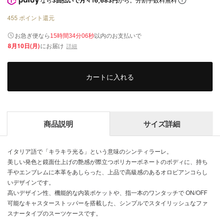
なら
3回払いで月々16,683円
から。分割手数料無料
455
ポイント還元
以内
お急ぎ便なら
のお支払いで
15時間34分06秒
8月10日(月)
にお届け
詳細
カートに入れる
商品説明
サイズ詳細
イタリア語で「キラキラ光る」という意味のシンティラーレ。
美しい発色と鏡面仕上げの艶感が際立つポリカーボネートのボディに、持ち
手やエンブレムに本革をあしらった、上品で高級感のあるオロビアンコらし
いデザインです。
高いデザイン性、機能的な内装ポケットや、指一本のワンタッチで ON/OFF
可能なキャスターストッパーを搭載した、シンプルでスタイリッシュなファ
スナータイプのスーツケースです。