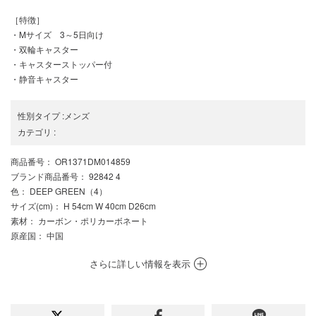
［特徴］
・Mサイズ 3～5日向け
・双輪キャスター
・キャスターストッパー付
・静音キャスター
性別タイプ
:
メンズ
カテゴリ
:
商品番号
： OR1371DM014859
ブランド商品番号
： 92842 4
色
： DEEP GREEN（4）
サイズ(cm)
： H 54cm W 40cm D26cm
素材
： カーボン・ポリカーボネート
原産国
： 中国
さらに詳しい情報を表示