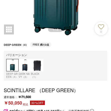
1
/
16
0
DEEP GREEN（4）
FREE
残り2点
バリエーション
DEEP GR
DARK NA
BLACK
EEN（4）
VY（3）
（1）
SCINTILLARE （DEEP GREEN）
￥71,500
通常価格：
￥50,050
30%OFF
税込