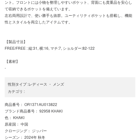
ント。フロントには小物を整理しやすいポケット、背面にも貴重品を安心し
て収納できるポケットを備えています。
左右両用設計で、使い勝手も抜群。ユーティリティポケットも搭載し、機能
性とスタイルを両立したアイテムです。
【製品寸法】
FREE/FREE : 縦:31, 横:16, マチ:7, ショルダー:82-122
【素材】
-
性別タイプ
:
レディース
・
メンズ
カテゴリ
:
商品番号
： OR1371AU013822
ブランド商品番号
： 92958 KHAKI
色
： KHAKI
原産国
： 中国
クロージング
： ジッパー
シーズン
： 2024年 秋冬