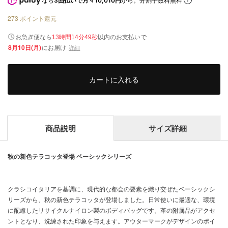
なら
3回払いで月々10,010円
から。分割手数料無料
273
ポイント還元
以内
お急ぎ便なら
のお支払いで
13時間14分48秒
8月10日(月)
にお届け
詳細
カートに入れる
商品説明
サイズ詳細
秋の新色テラコッタ登場 ベーシックシリーズ
クラシコイタリアを基調に、現代的な都会の要素を織り交ぜたベーシックシ
リーズから、秋の新色テラコッタが登場しました。日常使いに最適な、環境
に配慮したリサイクルナイロン製のボディバッグです。革の附属品がアクセ
ントとなり、洗練された印象を与えます。アウターマークがデザインのポイ