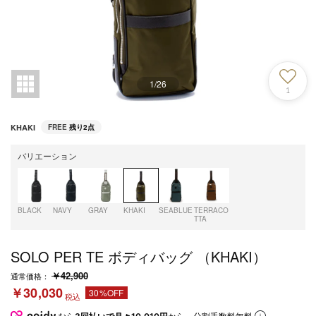
1
/
26
1
KHAKI
FREE
残り2点
バリエーション
BLACK
NAVY
GRAY
KHAKI
SEABLUE
TERRACO
TTA
SOLO PER TE ボディバッグ （KHAKI）
￥42,900
通常価格：
￥30,030
30%OFF
税込