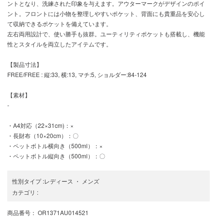
ントとなり、洗練された印象を与えます。アウターマークがデザインのポイ
ント。フロントには小物を整理しやすいポケット、背面にも貴重品を安心し
て収納できるポケットを備えています。
左右両用設計で、使い勝手も抜群。ユーティリティポケットも搭載し、機能
性とスタイルを両立したアイテムです。
【製品寸法】
FREE/FREE : 縦:33, 横:13, マチ:5, ショルダー:84-124
【素材】
-
・A4対応（22×31cm)：×
・長財布（10×20cm）：〇
・ペットボトル横向き（500ml）：×
・ペットボトル縦向き（500ml）：〇
性別タイプ
:
レディース
・
メンズ
カテゴリ
:
商品番号
： OR1371AU014521