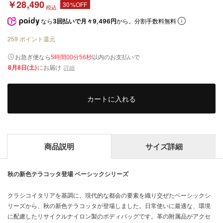
￥28,490
30%OFF
税込
なら
3回払いで月々9,496円
から。分割手数料無料
259
ポイント還元
以内
お急ぎ便なら
のお支払いで
5時間00分56秒
8月8日(土)
にお届け
詳細
カートに入れる
商品説明
サイズ詳細
秋の新色テラコッタ登場 ベーシックシリーズ
クラシコイタリアを基調に、現代的な都会の要素を織り交ぜたベーシックシ
リーズから、秋の新色テラコッタが登場しました。日常使いに最適な、環境
に配慮したリサイクルナイロン製のボディバッグです。革の附属品がアクセ