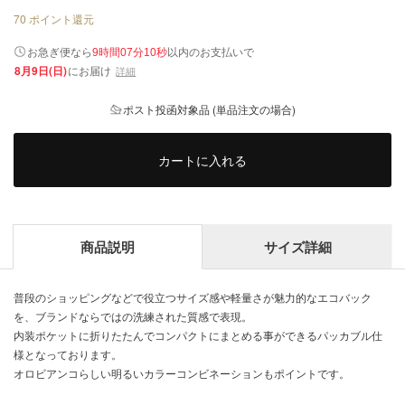
70
ポイント還元
以内
お急ぎ便なら
のお支払いで
9時間07分10秒
8月9日(日)
にお届け
詳細
ポスト投函対象品 (単品注文の場合)
カートに入れる
商品説明
サイズ詳細
普段のショッピングなどで役立つサイズ感や軽量さが魅力的なエコバック
を、ブランドならではの洗練された質感で表現。
内装ポケットに折りたたんでコンパクトにまとめる事ができるパッカブル仕
様となっております。
オロビアンコらしい明るいカラーコンビネーションもポイントです。