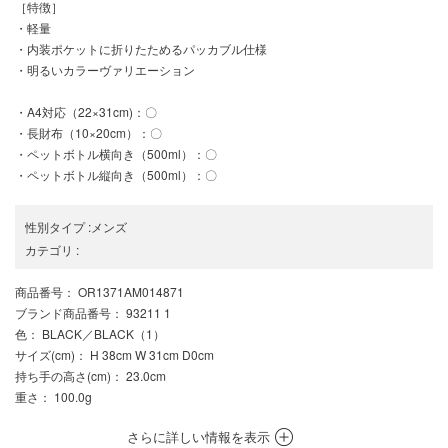
［特徴］
・軽量
・内装ポケットに折りたためるパッカブル仕様
・明るいカラーヴァリエーション
・A4対応（22×31cm)：〇
・長財布（10×20cm）：〇
・ペットボトル横向き（500ml）：〇
・ペットボトル縦向き（500ml）：〇
性別タイプ
:
メンズ
カテゴリ
:
商品番号
： OR1371AM014871
ブランド商品番号
： 93211 1
色
： BLACK／BLACK（1）
サイズ(cm)
： H 38cm W 31cm D0cm
持ち手の高さ(cm)
： 23.0cm
重さ
： 100.0g
さらに詳しい情報を表示