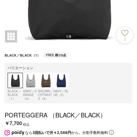
1
/
8
2
BLACK／BLACK（1）
FREE
残り2点
バリエーション
BLACK／
GRAY／O
BROWN／
NAVY／BL
BLACK
RANGE
OFFWHIT
UE（3）
（1）
（9）
E（8）
PORTEGGERA （BLACK／BLACK）
￥7,700
税込
なら
3回払いで月々2,566円
から。分割手数料無料